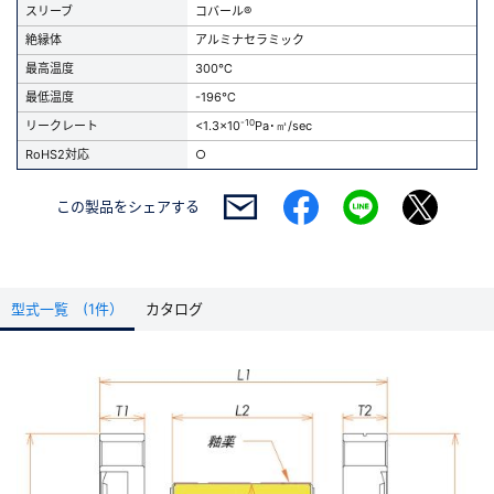
スリーブ
コバール®
絶縁体
アルミナセラミック
最高温度
300℃
最低温度
-196℃
-10
リークレート
<1.3x10
Pa･㎥/sec
RoHS2対応
○
この製品を
シェアする
型式一覧 (1件）
カタログ