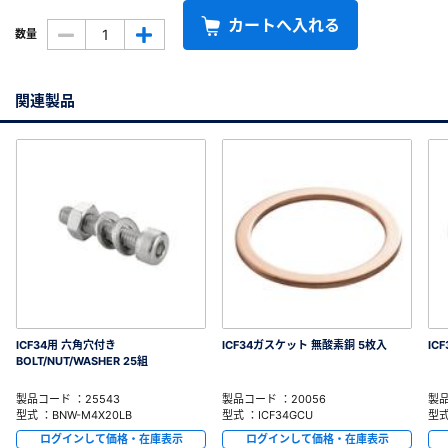
カートへ入れる
数量
関連製品
ICF34用 六角穴付き
ICF34ガスケット 無酸素銅 5枚入
IC
BOLT/NUT/WASHER 25組
製品コード ：25543
製品コード ：20056
製品
型式 ：BNW-M4X20LB
型式 ：ICF34GCU
型式
ログインして価格・在庫表示
ログインして価格・在庫表示