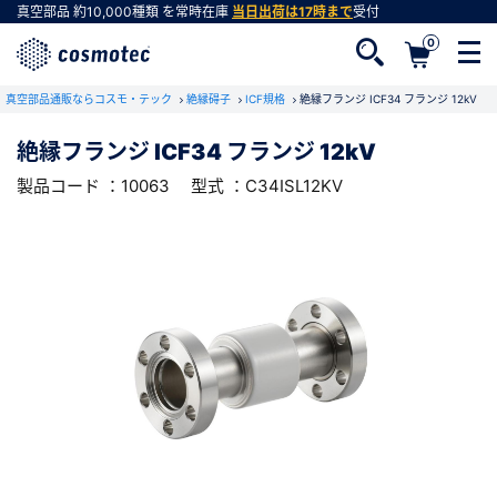
真空部品
約10,000種類
を常時在庫
当日出荷は17時まで
受付
0
RoHS2適合報告書のダウンロード
真空部品通販ならコスモ・テック
下記製品のRoHS2適合報告書のダウンロードをします。
絶縁碍子
ICF規格
絶縁フランジ ICF34 フランジ 12kV
絶縁フランジ ICF34 フランジ 12kV
絶縁フランジ ICF34 フランジ 12kV
製品コード ：10063
型式 ：C34ISL12KV
会員登録がお済みでない方
型式 ：C34ISL12KV
製品コード ：10063
会員登録をすれば、便利な機能がご利用いただけ
ます。
会社・学校・研究機関名
必須
ダウンロードする