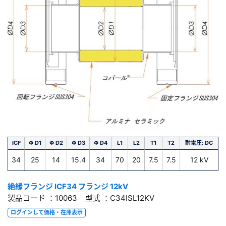
ICF
Φ D1
Φ D2
Φ D3
Φ D4
L1
L2
T1
T2
耐電圧: DC
34
25
14
15.4
34
70
20
7.5
7.5
12 kV
絶縁フランジ ICF34 フランジ 12kV
製品コード ：10063 型式 ：C34ISL12KV
ログインして価格・在庫表示