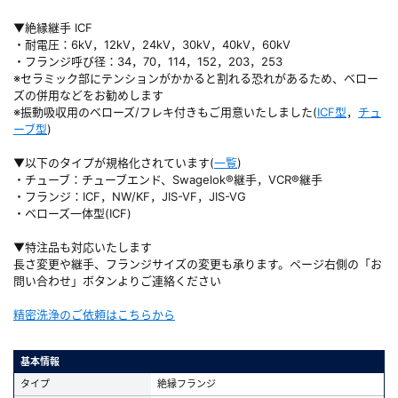
▼絶縁継手 ICF
・耐電圧：6kV，12kV，24kV，30kV，40kV，60kV
・フランジ呼び径：34，70，114，152，203，253
※セラミック部にテンションがかかると割れる恐れがあるため、ベロー
ズの併用などをお勧めします
※振動吸収用のベローズ/フレキ付きもご用意いたしました(
ICF型
，
チュ
ーブ型
)
▼以下のタイプが規格化されています(
一覧
)
・チューブ：チューブエンド、Swagelok®継手，VCR®継手
・フランジ：ICF，NW/KF，JIS-VF，JIS-VG
・ベローズ一体型(ICF)
▼特注品も対応いたします
長さ変更や継手、フランジサイズの変更も承ります。ページ右側の「お
問い合わせ」ボタンよりご連絡ください
精密洗浄のご依頼はこちらから
基本情報
タイプ
絶縁フランジ