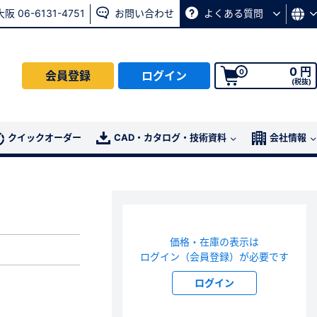
大阪 06-6131-4751
お問い合わせ
よくある質問
0 円
0
会員登録
ログイン
(税抜)
会員の方はこちら
クイックオーダー
CAD・カタログ・技術資料
会社情報
ログイン
パスワード再発行ページ
へ
価格・在庫の表示は
、
お問い合わせページ
よりお問い合わせください
ログイン（会員登録）が必要です
ログイン