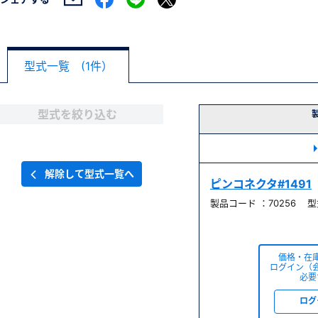
型式一覧 (1件）
型式を絞り込む
解除して型式一覧へ
ピンコネクタ#1491
製品コード ：70256 型式
価格・在
ログイン（
必要
ログ