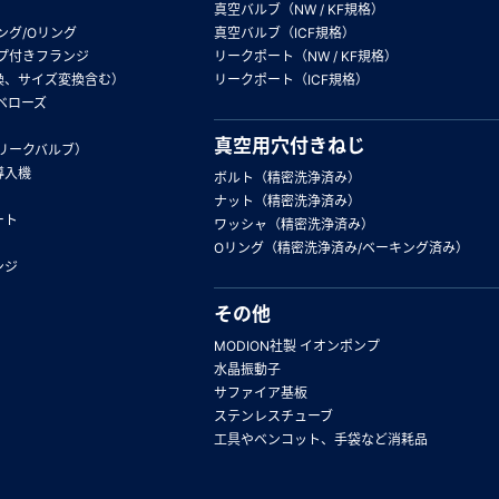
真空バルブ（NW / KF規格）
ング/Oリング
真空バルブ（ICF規格）
プ付きフランジ
リークポート（NW / KF規格）
換、サイズ変換含む）
リークポート（ICF規格）
ベローズ
真空用穴付きねじ
リークバルブ）
導入機
ボルト（精密洗浄済み）
ナット（精密洗浄済み）
ート
ワッシャ（精密洗浄済み）
Oリング（精密洗浄済み/ベーキング済み）
ンジ
その他
MODION社製 イオンポンプ
水晶振動子
サファイア基板
ステンレスチューブ
工具やベンコット、手袋など消耗品