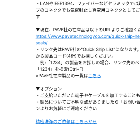
・LANやIEEE1394、ファイバーなどセラミックで
プのコネクタでも気密封止し真空用コネクタとして
す
▼現在、PAVE社の在庫品は以下のURLよりご確認く
ダウンロードする
https://www.pavetechnologyco.com/quick-ship-he
seals/
・リンク先はPAVE社の"Quick Ship List"になりま
）
から製品コード(4桁)でお探しください。
例)「1234」の製品をお探しの場合、リンク先のペ
、数日間かかる場合があります。
「1234」を検索(Ctrl+F)
※PAVE社在庫製品の一覧は
こちら
▼オプション
・ご支給いただいた端子やケーブルを加工すること
・製品についてご不明な点がありましたら「お問い
ンよりお気軽にご連絡ください
精密洗浄のご依頼はこちらから