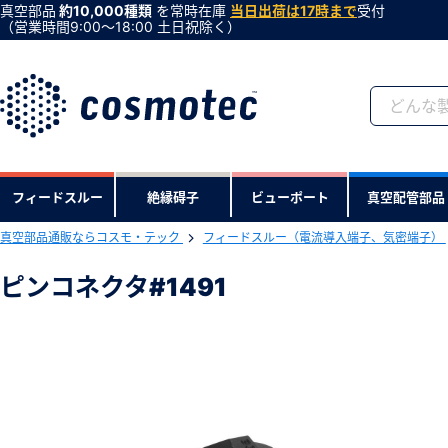
真空部品
約10,000種類
を常時在庫
当日出荷は17時まで
受付
（営業時間9:00〜18:00 土日祝除く）
会員登録がお済みで
フィードスルー
絶縁碍子
ビューポート
真空配管部品
会員登録をすれば、便利な機能がご利
真空部品通販ならコスモ・テック
フィードスルー（電流導入端子、気密端子）
下記製品のRoHS2適合報告書のダ
ピンコネクタ#1491
ピンコネクタ#1491
型式 ：1491
製品コード ：70256
会社・学校・研究機関名