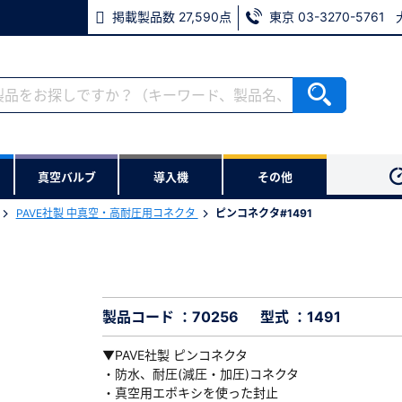
掲載製品数 27,590点
東京 03-3270-5761
RoHS2適合報告書のダウンロード
ない方
真空バルブ
導入機
その他
用いただけます。
PAVE社製 中真空・高耐圧用コネクタ
ピンコネクタ#1491
ウンロードをします。
※パスワードをお忘れの方は、
※メールアドレスを忘れた方は
製品コード ：70256
型式 ：1491
▼PAVE社製 ピンコネクタ
・防水、耐圧(減圧・加圧)コネクタ
・真空用エポキシを使った封止
必須