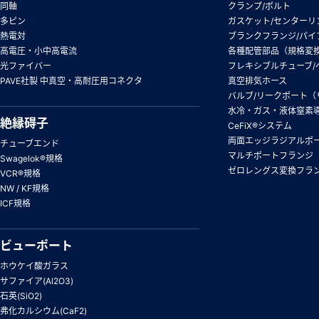
同軸
クランプ/ボルト
多ピン
ガスケット/センターリ
熱電対
ブランクフランジ/パイ
高電圧・小中高電流
各種配管部品（規格変
光ファイバー
フレキシブルチューブ/
PAVE社製 中真空・高耐圧用コネクタ
真空排気ホース
バルブ/リークポート（
水冷・ガス・液体窒素
絶縁碍子
CeFiX®システム
両面エッジラジアルポ
チューブエンド
マルチポートフランジ
Swagelok®規格
ゼロレングス変換フラ
VCR®規格
NW / KF規格
ICF規格
ビューポート
ホウケイ酸ガラス
サファイア(Al2O3)
石英(SiO2)
弗化カルシウム(CaF2)