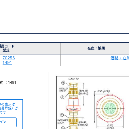
製品コード
在庫・納期
型式
70256
価格・在
1491
 ：1491
庫の表示は
会員登録）が
です
イン