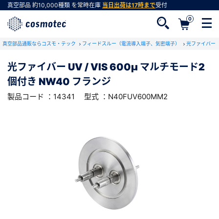
真空部品
約10,000種類
を常時在庫
当日出荷は17時まで
受付
0
RoHS2適合報告書のダウンロード
真空部品通販ならコスモ・テック
下記製品のRoHS2適合報告書のダウンロードをします。
フィードスルー（電流導入端子、気密端子）
光ファイバー
光ファイバー UV / VIS 600μ マルチモード2
光ファイバー UV / VIS 600μ マルチモード2
個付き NW40 フランジ
個付き NW40 フランジ
会員登録がお済みでない方
型式 ：N40FUV600MM2
製品コード ：14341
製品コード ：14341
型式 ：N40FUV600MM2
会員登録をすれば、便利な機能がご利用いただけ
ます。
会社・学校・研究機関名
必須
ダウンロードする