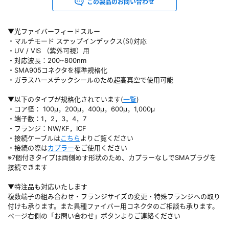
この製品のお問い合わせ
▼光ファイバーフィードスルー
・マルチモード ステップインデックス(SI)対応
・UV / VIS （紫外可視）用
・対応波長：200~800nm
・SMA905コネクタを標準規格化
・ガラスハーメチックシールのため超高真空で使用可能
▼以下のタイプが規格化されています(
一覧
)
・コア径： 100μ，200μ，400μ，600μ，1,000μ
・端子数：1，2，3，4，7
・フランジ：NW/KF，ICF
・接続ケーブルは
こちら
よりご覧ください
・接続の際は
カプラー
をご使用ください
※7個付きタイプは両側めす形状のため、カプラーなしでSMAプラグを
接続できます
▼特注品も対応いたします
複数端子の組み合わせ・フランジサイズの変更・特殊フランジへの取り
付けも承ります。また異種ファイバー用コネクタのご相談も承ります。
ページ右側の「お問い合わせ」ボタンよりご連絡ください