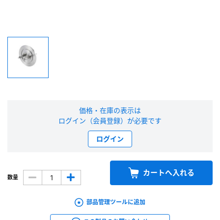
新規会員登録（無料）
※新規会員登録をお申し込み頂いてから本登録となるまで、数日間かかる場合
があります。また当社の判断によりお断りする場合があります。
会員の方はこちら
ログイン
価格・在庫の表示は
ログイン（会員登録）が必要です
※パスワードをお忘れの方は、
パスワード再発行ページ
へ
ログイン
※メールアドレスを忘れた方は、
お問い合わせページ
よりお問い合わせくださ
い
カートへ入れる
数量
部品管理ツールに追加