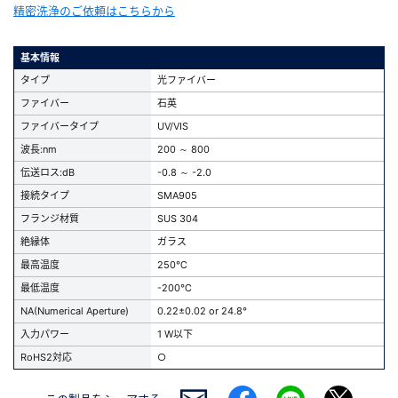
精密洗浄のご依頼はこちらから
基本情報
タイプ
光ファイバー
ファイバー
石英
ファイバータイプ
UV/VIS
波長:nm
200 ～ 800
伝送ロス:dB
-0.8 ～ -2.0
接続タイプ
SMA905
フランジ材質
SUS 304
絶縁体
ガラス
最高温度
250℃
最低温度
-200℃
NA(Numerical Aperture)
0.22±0.02 or 24.8°
入力パワー
1 W以下
RoHS2対応
○