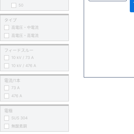
50
タイプ
高電圧・中電流
高電圧・高電流
フィードスルー
10 kV / 73 A
10 kV / 476 A
電流/1本
73 A
476 A
電極
SUS 304
無酸素銅