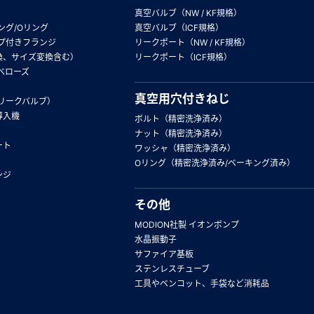
真空バルブ（NW / KF規格）
ング/Oリング
真空バルブ（ICF規格）
プ付きフランジ
リークポート（NW / KF規格）
換、サイズ変換含む）
リークポート（ICF規格）
ベローズ
真空用穴付きねじ
リークバルブ）
導入機
ボルト（精密洗浄済み）
ナット（精密洗浄済み）
ート
ワッシャ（精密洗浄済み）
Oリング（精密洗浄済み/ベーキング済み）
ンジ
その他
MODION社製 イオンポンプ
水晶振動子
サファイア基板
ステンレスチューブ
工具やベンコット、手袋など消耗品