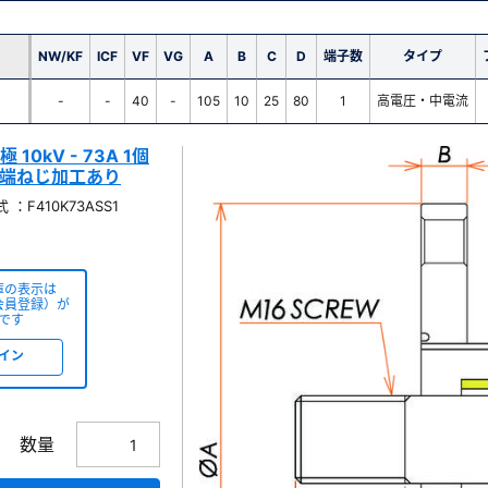
NW/KF
ICF
VF
VG
A
B
C
D
端子数
タイプ
-
-
40
-
105
10
25
80
1
高電圧・中電流
10kV - 73A 1個
 先端ねじ加工あり
：F410K73ASS1
庫の表示は
会員登録）が
です
イン
数量