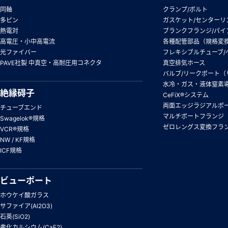
同軸
クランプ/ボルト
多ピン
ガスケット/センターリ
熱電対
ブランクフランジ/パイ
高電圧・小中高電流
各種配管部品（規格変
光ファイバー
フレキシブルチューブ/
PAVE社製 中真空・高耐圧用コネクタ
真空排気ホース
バルブ/リークポート（
水冷・ガス・液体窒素
絶縁碍子
CeFiX®システム
両面エッジラジアルポ
チューブエンド
マルチポートフランジ
Swagelok®規格
ゼロレングス変換フラ
VCR®規格
NW / KF規格
ICF規格
ビューポート
ホウケイ酸ガラス
サファイア(Al2O3)
石英(SiO2)
弗化カルシウム(CaF2)