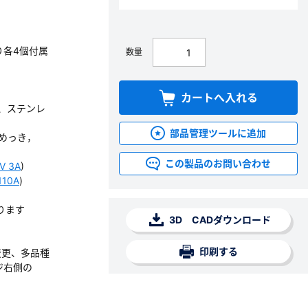
り各4個付属
数量
カートへ入れる
、ステンレ
部品管理ツールに追加
めっき，
この製品のお問い合わせ
V 3A
)
110A
)
ります
3D CADダウンロード
印刷する
変更、多品種
ジ右側の