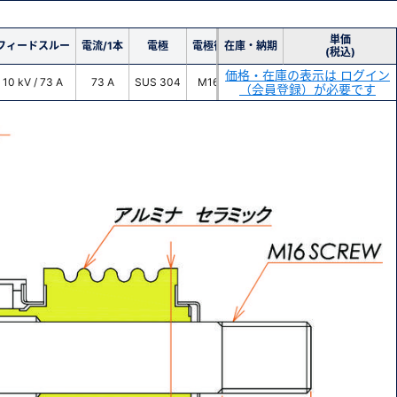
単価
フィードスルー
電流/1本
電極
電極径
在庫・納期
(税込)
価格・在庫の表示は ログイン
10 kV / 73 A
73 A
SUS 304
M16
（会員登録）が必要です