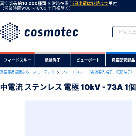
真空部品
約10,000種類
を常時在庫
当日出荷は17時まで
受付
（営業時間9:00〜18:00 土日祝除く）
会員登録がお済みで
フィードスルー
絶縁碍子
ビューポート
真空配管部品
会員登録をすれば、便利な機能がご利
真空部品通販ならコスモ・テック
フィードスルー（電流導入端子、気密端子）
下記製品のRoHS2適合報告書のダ
中電流 ステンレス 電極 10kV - 73A
中電流 ステンレス 電極 10kV - 73A
型式 ：F410K73ASS1
製品コード ：11342
会社・学校・研究機関名