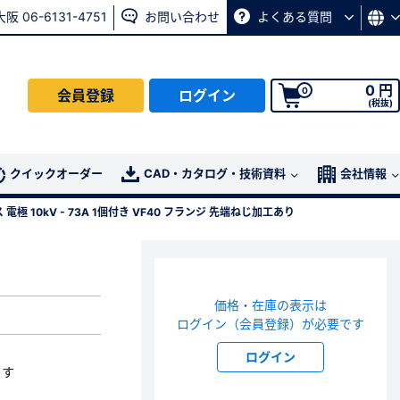
大阪 06-6131-4751
お問い合わせ
よくある質問
0 円
0
会員登録
ログイン
(税抜)
会員の方はこちら
クイックオーダー
CAD・カタログ・技術資料
会社情報
電極 10kV - 73A 1個付き VF40 フランジ 先端ねじ加工あり
ログイン
パスワード再発行ページ
へ
価格・在庫の表示は
、
お問い合わせページ
よりお問い合わせください
1
ログイン（会員登録）が必要です
ログイン
ます