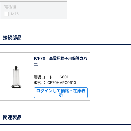
電極径
M16
接続部品
ICF70 高電圧端子用保護カバ
ー
製品コード ：16601
型式 ：ICF70HVPC0610
ログインして価格・在庫表
示
関連製品