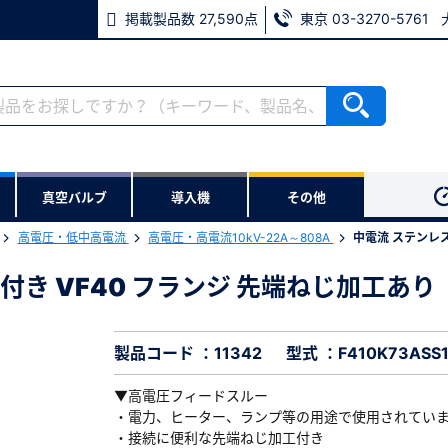
掲載製品数 27,590点
東京 03-3270-5761
RoHS2適合報告書のダウンロード
ない方
真空バルブ
導入機
その他
用いただけます。
高電圧・低中高電流
高電圧・高電流10kV-22A～808A
中電流 ステンレス 
ウンロードをします。
 1個付き VF40 フランジ 先端ねじ加工あり
 1個付き VF40 フランジ 先端ねじ加工あり
※パスワードをお忘れの方は、
※メールアドレスを忘れた方は
製品コード ：11342
型式 ：F410K73ASS
▼高電圧フィードスルー
・電力、ヒーター、ランプ等の用途で使用されてい
・接続に便利な先端ねじ加工付き
必須