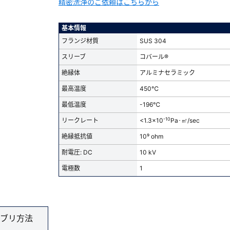
精密洗浄のご依頼はこちらから
基本情報
フランジ材質
SUS 304
スリーブ
コバール®
絶縁体
アルミナセラミック
最高温度
450℃
最低温度
-196℃
-10
リークレート
<1.3x10
Pa･㎥/sec
絶縁抵抗値
10⁹ ohm
耐電圧: DC
10 kV
電極数
1
ブリ方法