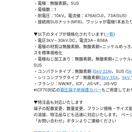
・電極：無酸素銅，SUS
・電極数：1
・耐電圧：10kV，電流値：476A(CU)，73A(SUS)
・接続用SUSナット(M16)、ワッシャが電極1本あた
ダウンロードする
▼以下のタイプが規格化されています(
一覧
)
・電圧3kV～30kV DC，電流3A～808A
・電極の材質は無酸素銅、無酸素銅+ニッケルめっき
）
スを標準規格化
・電極ねじ加工あり：無酸素銅，無酸素銅+ニッケル
、数日間かかる場合があります。
SUS
・コンパクトタイプ：無酸素銅 (
5kV 22A
)，SUS (
5k
・シリコンプラグタイプ：無酸素銅(
3kV 35A
，
5kV 
・フランジ：NW/KF，ICF，JIS-VF，JIS-VG
※ICF70対応の
電圧端子用保護カバー
もご用意してお
▼特注品も対応いたします
端子の配置変更、数量変更、フランジ規格・サイズ
の溶接、特注品なども迅速に対応いたします。 ペー
「お問い合わせ」ボタンよりご連絡ください