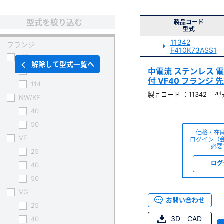
型式を絞り込む
製品コード
型式
11342
フランジ
F410K73ASS1
ICF
解除して型式一覧へ
70
中電流 ステンレス 電極 
付 VF40 フランジ
114
製品コード ：11342 型式 
NW/KF
40
50
価格・在
VF
ログイン（
必要
25
ログ
40
50
VG
お問い合わせ
25
3D CAD
40