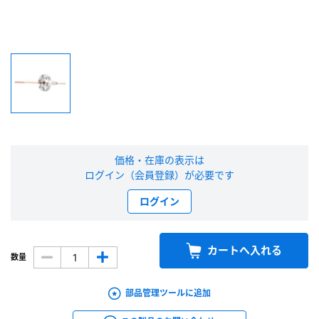
新規会員登録（無料）
※新規会員登録をお申し込み頂いてから本登録となるまで、数日間かかる場合
があります。また当社の判断によりお断りする場合があります。
会員の方はこちら
ログイン
価格・在庫の表示は
ログイン（会員登録）が必要です
※パスワードをお忘れの方は、
パスワード再発行ページ
へ
ログイン
※メールアドレスを忘れた方は、
お問い合わせページ
よりお問い合わせくださ
い
カートへ入れる
数量
部品管理ツールに追加