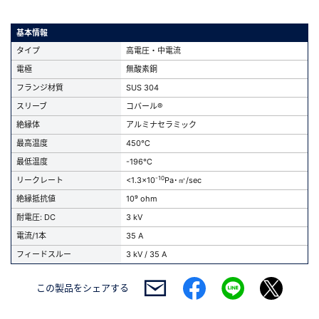
基本情報
タイプ
高電圧・中電流
電極
無酸素銅
フランジ材質
SUS 304
スリーブ
コバール®
絶縁体
アルミナセラミック
最高温度
450℃
最低温度
-196℃
-10
リークレート
<1.3x10
Pa･㎥/sec
絶縁抵抗値
10⁹ ohm
耐電圧: DC
3 kV
電流/1本
35 A
フィードスルー
3 kV / 35 A
この製品を
シェアする