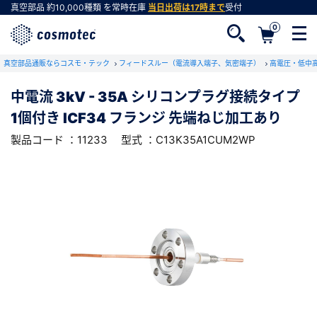
真空部品
約10,000種類
を常時在庫
当日出荷は17時まで
受付
0
RoHS2適合報告書のダウンロード
真空部品通販ならコスモ・テック
下記製品のRoHS2適合報告書のダウンロードをします。
フィードスルー（電流導入端子、気密端子）
高電圧・低中
中電流 3kV - 35A シリコンプラグ接続タイプ
中電流 3kV - 35A シリコンプラグ接続タイ
1個付き ICF34 フランジ 先端ねじ加工あり
プ 1個付き ICF34 フランジ 先端ねじ加工あ
会員登録がお済みでない方
り
製品コード ：11233
型式 ：C13K35A1CUM2WP
会員登録をすれば、便利な機能がご利用いただけ
型式 ：C13K35A1CUM2WP
製品コード ：11233
ます。
会社・学校・研究機関名
必須
ダウンロードする