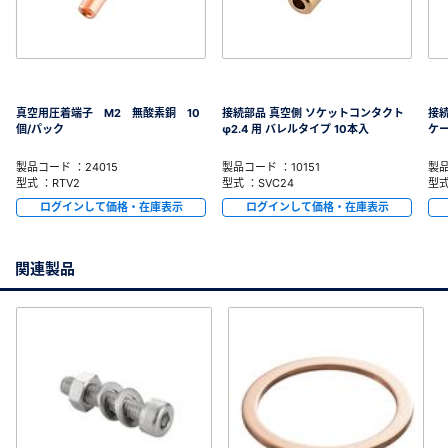
真空用圧着端子 M2 無酸素銅 10
接続部品 真空側 ソケットコンタクト
接
個/パック
φ2.4 用 バレルタイプ 10本入
ケー
製品コード ：24015
製品コード ：10151
製品
型式 ：RTV2
型式 ：SVC24
型式
ログインして価格・在庫表示
ログインして価格・在庫表示
関連製品