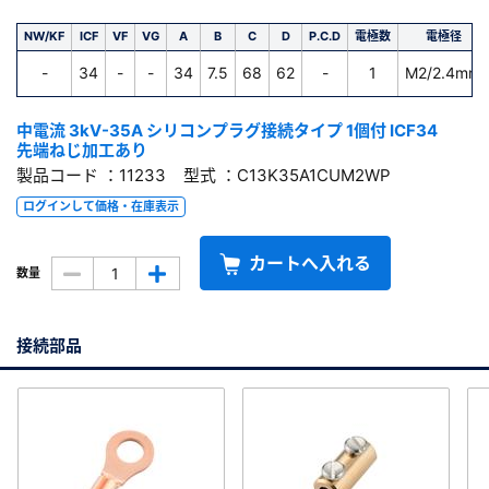
NW/KF
ICF
VF
VG
A
B
C
D
P.C.D
電極数
電極径
-
34
-
-
34
7.5
68
62
-
1
M2/2.4mm
中電流 3kV-35A シリコンプラグ接続タイプ 1個付 ICF34
先端ねじ加工あり
製品コード ：11233 型式 ：C13K35A1CUM2WP
ログインして価格・在庫表示
カートへ入れる
数量
接続部品