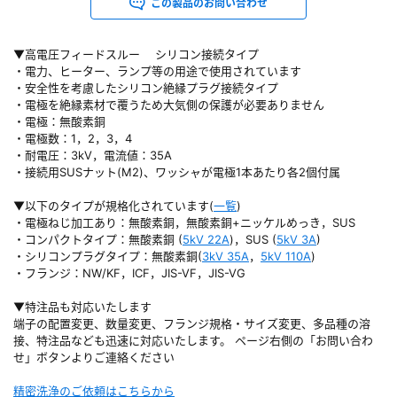
この製品のお問い合わせ
▼高電圧フィードスルー シリコン接続タイプ
・電力、ヒーター、ランプ等の用途で使用されています
・安全性を考慮したシリコン絶縁プラグ接続タイプ
・電極を絶縁素材で覆うため大気側の保護が必要ありません
・電極：無酸素銅
・電極数：1，2，3，4
・耐電圧：3kV，電流値：35A
・接続用SUSナット(M2)、ワッシャが電極1本あたり各2個付属
▼以下のタイプが規格化されています(
一覧
)
・電極ねじ加工あり：無酸素銅，無酸素銅+ニッケルめっき，SUS
・コンパクトタイプ：無酸素銅 (
5kV 22A
)，SUS (
5kV 3A
)
・シリコンプラグタイプ：無酸素銅(
3kV 35A
，
5kV 110A
)
・フランジ：NW/KF，ICF，JIS-VF，JIS-VG
▼特注品も対応いたします
端子の配置変更、数量変更、フランジ規格・サイズ変更、多品種の溶
接、特注品なども迅速に対応いたします。 ページ右側の「お問い合わ
せ」ボタンよりご連絡ください
精密洗浄のご依頼はこちらから