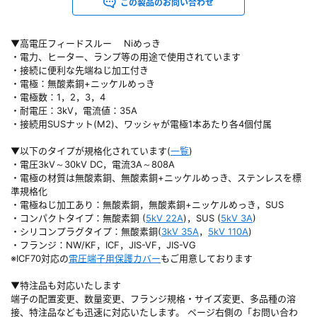
この製品のお問い合わせ
▼高電圧フィードスルー Niめっき
・電力、ヒーター、ランプ等の用途で使用されています
・接続に便利な先端ねじ加工付き
・電極：無酸素銅+ニッケルめっき
・電極数：1，2，3，4
・耐電圧：3kV，電流値：35A
・接続用SUSナット(M2)、ワッシャが電極1本あたり各4個付属
▼以下のタイプが規格化されています(
一覧
)
・電圧3kV～30kV DC，電流3A～808A
・電極の材質は無酸素銅、無酸素銅+ニッケルめっき、ステンレスを標
準規格化
・電極ねじ加工あり：無酸素銅，無酸素銅+ニッケルめっき，SUS
・コンパクトタイプ：無酸素銅 (
5kV 22A
)，SUS (
5kV 3A
)
・シリコンプラグタイプ：無酸素銅(
3kV 35A
，
5kV 110A
)
・フランジ：NW/KF，ICF，JIS-VF，JIS-VG
※ICF70対応の
電圧端子用保護カバー
もご用意しております
▼特注品も対応いたします
端子の配置変更、数量変更、フランジ規格・サイズ変更、多品種の溶
接、特注品なども迅速に対応いたします。 ページ右側の「お問い合わ