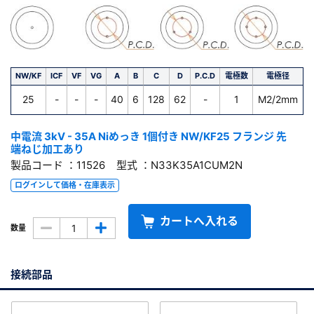
NW/KF
ICF
VF
VG
A
B
C
D
P.C.D
電極数
電極径
25
-
-
-
40
6
128
62
-
1
M2/2mm
中電流 3kV - 35A Niめっき 1個付き NW/KF25 フランジ 先
端ねじ加工あり
製品コード ：11526 型式 ：N33K35A1CUM2N
ログインして価格・在庫表示
カートへ入れる
数量
接続部品