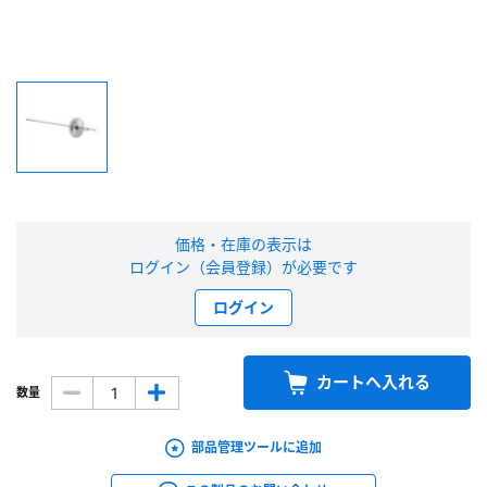
新規会員登録（無料）
※新規会員登録をお申し込み頂いてから本登録となるまで、数日間かかる場合
があります。また当社の判断によりお断りする場合があります。
会員の方はこちら
ログイン
価格・在庫の表示は
ログイン（会員登録）が必要です
※パスワードをお忘れの方は、
パスワード再発行ページ
へ
ログイン
※メールアドレスを忘れた方は、
お問い合わせページ
よりお問い合わせくださ
い
カートへ入れる
数量
部品管理ツールに追加