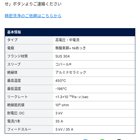
せ」ボタンよりご連絡ください
精密洗浄のご依頼はこちらから
基本情報
タイプ
高電圧・中電流
電極
無酸素銅+ Niめっき
フランジ材質
SUS 304
スリーブ
コバール®
絶縁体
アルミナセラミック
最高温度
450℃
最低温度
-196℃
-10
リークレート
<1.3x10
Pa･㎥/sec
絶縁抵抗値
10⁹ ohm
耐電圧: DC
3 kV
電流/1本
35 A
フィードスルー
3 kV / 35 A