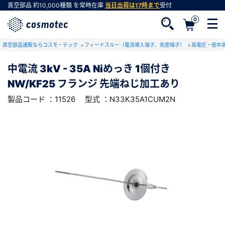
真空部品
約10,000種類
を常時在庫
当日出荷は17時まで
受付
0
RoHS2適合報告書のダウンロード
真空部品通販ならコスモ・テック
下記製品のRoHS2適合報告書のダウンロードをします。
フィードスルー（電流導入端子、気密端子）
高電圧・低中
中電流 3kV - 35A Niめっき 1個付き
中電流 3kV - 35A Niめっき 1個付き
NW/KF25 フランジ 先端ねじ加工あり
NW/KF25 フランジ 先端ねじ加工あり
会員登録がお済みでない方
型式 ：N33K35A1CUM2N
製品コード ：11526
製品コード ：11526
型式 ：N33K35A1CUM2N
会員登録をすれば、便利な機能がご利用いただけ
ます。
会社・学校・研究機関名
必須
ダウンロードする