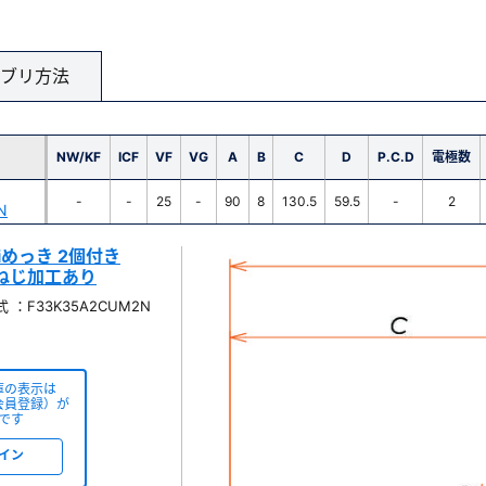
ブリ方法
NW/KF
ICF
VF
VG
A
B
C
D
P.C.D
電極数
-
-
25
-
90
8
130.5
59.5
-
2
N
 Niめっき 2個付き
端ねじ加工あり
 ：F33K35A2CUM2N
庫の表示は
会員登録）が
です
イン