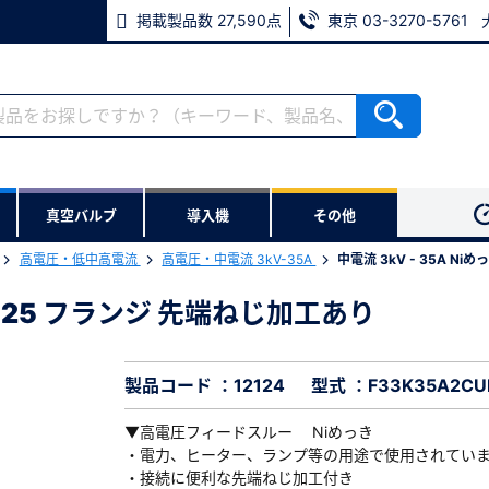
掲載製品数 27,590点
東京 03-3270-5761
RoHS2適合報告書のダウンロード
ない方
真空バルブ
導入機
その他
用いただけます。
高電圧・低中高電流
高電圧・中電流 3kV-35A
中電流 3kV - 35A N
ウンロードをします。
 VF25 フランジ 先端ねじ加工あり
き VF25 フランジ 先端ねじ加工あり
※パスワードをお忘れの方は、
124
※メールアドレスを忘れた方は
製品コード ：12124
型式 ：F33K35A2CU
▼高電圧フィードスルー Niめっき
・電力、ヒーター、ランプ等の用途で使用されてい
・接続に便利な先端ねじ加工付き
必須