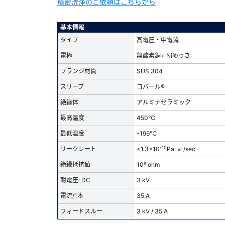
精密洗浄のご依頼はこちらから
基本情報
タイプ
高電圧・中電流
電極
無酸素銅+ Niめっき
フランジ材質
SUS 304
スリーブ
コバール®
絶縁体
アルミナセラミック
最高温度
450℃
最低温度
-196℃
-10
リークレート
<1.3x10
Pa･㎥/sec
絶縁抵抗値
10⁹ ohm
耐電圧: DC
3 kV
電流/1本
35 A
フィードスルー
3 kV / 35 A