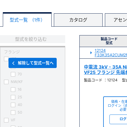
型式一覧 (1件）
カタログ
アセン
型式を絞り込む
製品コード
型式
12124
フランジ
F33K35A2CUM2
ICF
解除して型式一覧へ
34
中電流 3kV - 35A
VF25 フランジ 先
70
製品コード ：12124 型式
NW/KF
16
25
価格・在
40
ログイン（
必要
50
ログ
VF