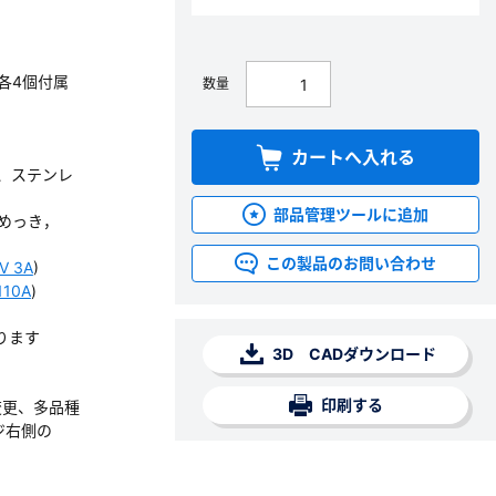
各4個付属
数量
カートへ入れる
、ステンレ
部品管理ツールに追加
めっき，
この製品のお問い合わせ
V 3A
)
110A
)
ります
3D CADダウンロード
印刷する
変更、多品種
ジ右側の