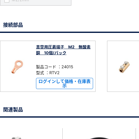
接続部品
真空用圧着端子 M2 無酸素
銅 10個/パック
製品コード ：24015
型式 ：RTV2
ログインして価格・在庫表
示
関連製品