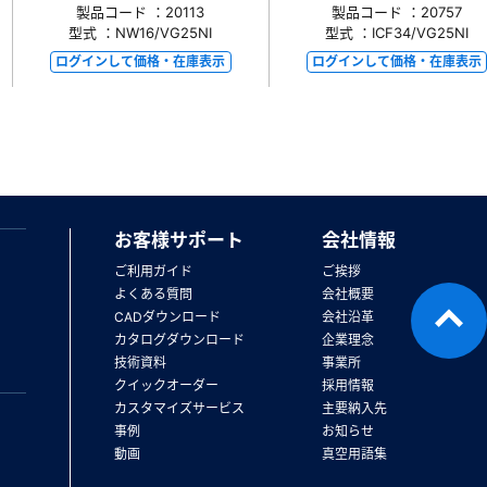
製品コード ：20113
製品コード ：20757
型式 ：NW16/VG25NI
型式 ：ICF34/VG25NI
ログインして価格・在庫表示
ログインして価格・在庫表示
お客様サポート
会社情報
ご利用ガイド
ご挨拶
よくある質問
会社概要
CADダウンロード
会社沿革
カタログダウンロード
企業理念
技術資料
事業所
クイックオーダー
採用情報
カスタマイズサービス
主要納入先
事例
お知らせ
動画
真空用語集