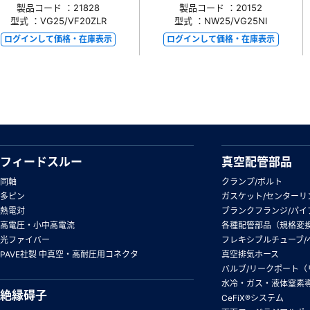
製品コード ：21828
製品コード ：20152
型式 ：VG25/VF20ZLR
型式 ：NW25/VG25NI
ログインして価格・在庫表示
ログインして価格・在庫表示
フィードスルー
真空配管部品
同軸
クランプ/ボルト
多ピン
ガスケット/センターリ
熱電対
ブランクフランジ/パイ
高電圧・小中高電流
各種配管部品（規格変
光ファイバー
フレキシブルチューブ/
PAVE社製 中真空・高耐圧用コネクタ
真空排気ホース
バルブ/リークポート（
水冷・ガス・液体窒素
絶縁碍子
CeFiX®システム