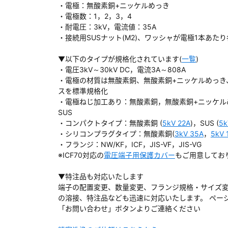
・電極：無酸素銅+ニッケルめっき
・電極数：1，2，3，4
・耐電圧：3kV，電流値：35A
・接続用SUSナット(M2)、ワッシャが電極1本あたり
ダウンロードする
▼以下のタイプが規格化されています(
一覧
)
・電圧3kV～30kV DC，電流3A～808A
・電極の材質は無酸素銅、無酸素銅+ニッケルめっき
）
スを標準規格化
・電極ねじ加工あり：無酸素銅，無酸素銅+ニッケル
、数日間かかる場合があります。
SUS
・コンパクトタイプ：無酸素銅 (
5kV 22A
)，SUS (
5k
・シリコンプラグタイプ：無酸素銅(
3kV 35A
，
5kV 
・フランジ：NW/KF，ICF，JIS-VF，JIS-VG
※ICF70対応の
電圧端子用保護カバー
もご用意してお
▼特注品も対応いたします
端子の配置変更、数量変更、フランジ規格・サイズ
の溶接、特注品なども迅速に対応いたします。 ペー
「お問い合わせ」ボタンよりご連絡ください