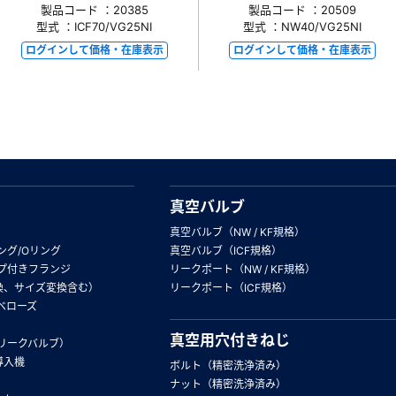
製品コード ：20385
製品コード ：20509
型式 ：ICF70/VG25NI
型式 ：NW40/VG25NI
ログインして価格・在庫表示
ログインして価格・在庫表示
真空バルブ
真空バルブ（NW / KF規格）
ング/Oリング
真空バルブ（ICF規格）
プ付きフランジ
リークポート（NW / KF規格）
換、サイズ変換含む）
リークポート（ICF規格）
ベローズ
真空用穴付きねじ
リークバルブ）
導入機
ボルト（精密洗浄済み）
ナット（精密洗浄済み）