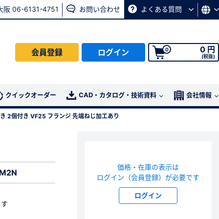
大阪 06-6131-4751
お問い合わせ
よくある質問
0 円
0
会員登録
ログイン
(税抜)
会員の方はこちら
クイックオーダー
CAD・カタログ・技術資料
会社情報
iめっき 2個付き VF25 フランジ 先端ねじ加工あり
ログイン
パスワード再発行ページ
へ
価格・在庫の表示は
、
お問い合わせページ
よりお問い合わせください
M2N
ログイン（会員登録）が必要です
ログイン
ます