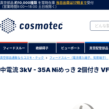
真空部品
約10,000種類
を常時在庫
当日出荷は17時まで
受付
（営業時間9:00〜18:00 土日祝除く）
会員登録がお済みで
フィードスルー
絶縁碍子
ビューポート
真空配管部品
会員登録をすれば、便利な機能がご利
真空部品通販ならコスモ・テック
フィードスルー（電流導入端子、気密端子）
下記製品のRoHS2適合報告書のダ
中電流 3kV - 35A Niめっき 2個付き
中電流 3kV - 35A Niめっき 2個付
型式 ：F33K35A2CUM2N
製品コード ：12
会社・学校・研究機関名