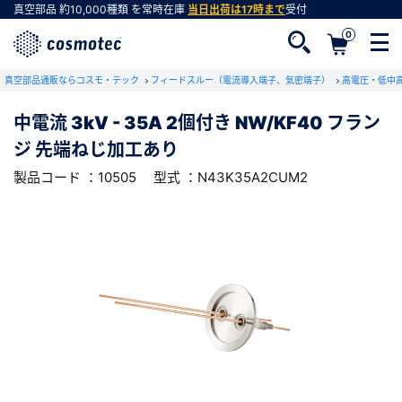
真空部品
約10,000種類
を常時在庫
当日出荷は17時まで
受付
0
RoHS2適合報告書のダウンロード
真空部品通販ならコスモ・テック
下記製品のRoHS2適合報告書のダウンロードをします。
フィードスルー（電流導入端子、気密端子）
高電圧・低中
中電流 3kV - 35A 2個付き NW/KF40 フラン
中電流 3kV - 35A 2個付き NW/KF40 フラ
ジ 先端ねじ加工あり
ンジ 先端ねじ加工あり
会員登録がお済みでない方
型式 ：N43K35A2CUM2
製品コード ：10505
製品コード ：10505
型式 ：N43K35A2CUM2
会員登録をすれば、便利な機能がご利用いただけ
ます。
会社・学校・研究機関名
必須
ダウンロードする