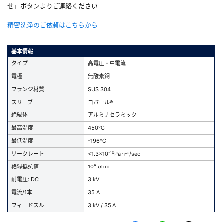
せ」ボタンよりご連絡ください
精密洗浄のご依頼はこちらから
基本情報
タイプ
高電圧・中電流
電極
無酸素銅
フランジ材質
SUS 304
スリーブ
コバール®
絶縁体
アルミナセラミック
最高温度
450℃
最低温度
-196℃
-10
リークレート
<1.3x10
Pa･㎥/sec
絶縁抵抗値
10⁹ ohm
耐電圧: DC
3 kV
電流/1本
35 A
フィードスルー
3 kV / 35 A