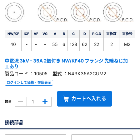
NW/KF
ICF
VF
VG
A
B
C
D
P.C.D
電極数
電極径
40
-
-
-
55
6
128
62
22
2
M2
中電流 3kV - 35A 2個付き NW/KF40 フランジ 先端ねじ加
工あり
製品コード ：10505 型式 ：N43K35A2CUM2
ログインして価格・在庫表示
カートへ入れる
数量
接続部品