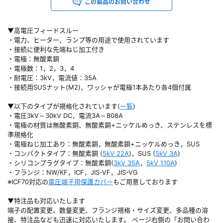
この製品のお問い合わせ
▼高電圧フィードスルー
・電力、ヒーター、ランプ等の用途で使用されています
・接続に便利な先端ねじ加工付き
・電極：無酸素銅
・電極数：1，2，3，4
・耐電圧：3kV，電流値：35A
・接続用SUSナット(M2)、ワッシャが電極1本あたり各4個付属
▼以下のタイプが規格化されています(
一覧
)
・電圧3kV～30kV DC，電流3A～808A
・電極の材質は無酸素銅、無酸素銅+ニッケルめっき、ステンレスを標
準規格化
・電極ねじ加工あり：無酸素銅，無酸素銅+ニッケルめっき，SUS
・コンパクトタイプ：無酸素銅 (
5kV 22A
)，SUS (
5kV 3A
)
・シリコンプラグタイプ：無酸素銅(
3kV 35A
，
5kV 110A
)
・フランジ：NW/KF，ICF，JIS-VF，JIS-VG
※ICF70対応の
電圧端子用保護カバー
もご用意しております
▼特注品も対応いたします
端子の配置変更、数量変更、フランジ規格・サイズ変更、多品種の溶
接、特注品なども迅速に対応いたします。 ページ右側の「お問い合わ