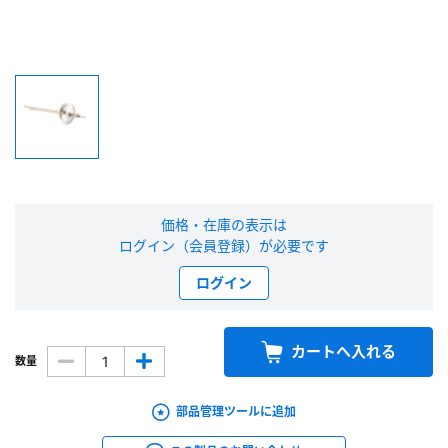
新規会員登録（無料）
※新規会員登録をお申し込み頂いてから本登録となるまで、数日間かかる場合
があります。また当社の判断によりお断りする場合があります。
会員の方はこちら
ログイン
価格・在庫の表示は
ログイン（会員登録）が必要です
※パスワードをお忘れの方は、
パスワード再発行ページ
へ
ログイン
※メールアドレスを忘れた方は、
お問い合わせページ
よりお問い合わせくださ
い
カートへ入れる
数量
部品管理ツールに追加