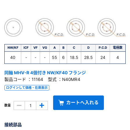
NW/KF
ICF
VF
VG
A
B
C
D
P.C.D
電極数
40
-
-
-
55
6
18.5
28.5
24
4
同軸 MHV-R 4個付き NW/KF40 フランジ
製品コード ：11164 型式 ：N40MR4
ログインして価格・在庫表示
カートへ入れる
数量
接続部品