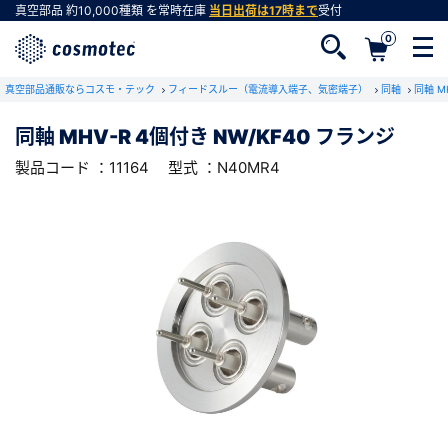
真空部品
約10,000種類
を常時在庫
当日出荷は17時まで
受付
0
RoHS2適合報告書のダウンロード
真空部品通販ならコスモ・テック
下記製品のRoHS2適合報告書のダウンロードをします。
フィードスルー（電流導入端子、気密端子）
同軸
同軸 
同軸 MHV-R 4個付き NW/KF40 フランジ
同軸 MHV-R 4個付き NW/KF40 フランジ
製品コード ：11164
型式 ：N40MR4
会員登録がお済みでない方
型式 ：N40MR4
製品コード ：11164
会員登録をすれば、便利な機能がご利用いただけ
ます。
会社・学校・研究機関名
必須
ダウンロードする