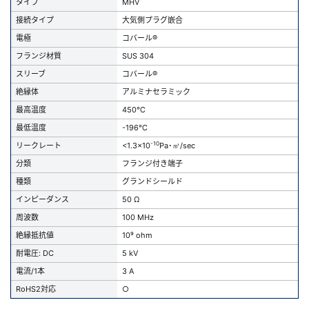
タイプ
MHV
接続タイプ
大気側プラグ嵌合
電極
コバール®
フランジ材質
SUS 304
スリーブ
コバール®
絶縁体
アルミナセラミック
最高温度
450℃
最低温度
-196℃
-10
リークレート
<1.3x10
Pa･㎥/sec
分類
フランジ付き端子
種類
グランドシールド
インピーダンス
50 Ω
周波数
100 MHz
絶縁抵抗値
10⁹ ohm
耐電圧: DC
5 kV
電流/1本
3 A
RoHS2対応
○