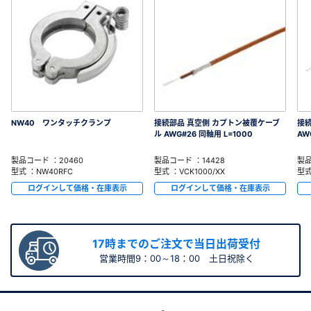
NW40 ワンタッチクランプ
接続部品 真空側 カプトン被覆ケーブ
接続
ル AWG#26 同軸用 L=1000
AW
製品コード ：20460
製品コード ：14428
製品
型式 ：NW40RFC
型式 ：VCK1000/XX
型式
ログインして価格・在庫表示
ログインして価格・在庫表示
17時までのご注文で当日出荷受付
営業時間9：00～18：00 土日祝除く