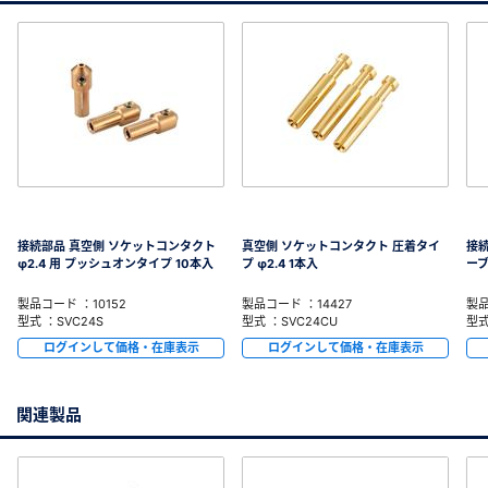
接続部品 真空側 ソケットコンタクト
真空側 ソケットコンタクト 圧着タイ
接
φ2.4 用 プッシュオンタイプ 10本入
プ φ2.4 1本入
ーブ
製品コード ：10152
製品コード ：14427
製品
型式 ：SVC24S
型式 ：SVC24CU
型式
ログインして価格・在庫表示
ログインして価格・在庫表示
関連製品