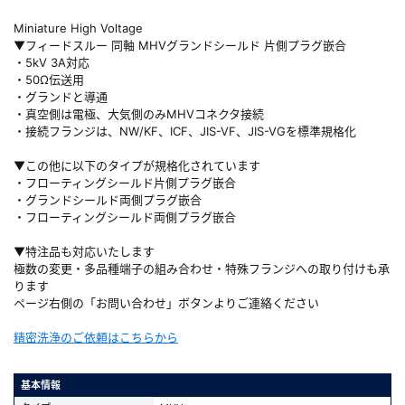
Miniature High Voltage
▼フィードスルー 同軸 MHVグランドシールド 片側プラグ嵌合
・5kV 3A対応
・50Ω伝送用
・グランドと導通
・真空側は電極、大気側のみMHVコネクタ接続
・接続フランジは、NW/KF、ICF、JIS-VF、JIS-VGを標準規格化
▼この他に以下のタイプが規格化されています
・フローティングシールド片側プラグ嵌合
・グランドシールド両側プラグ嵌合
・フローティングシールド両側プラグ嵌合
▼特注品も対応いたします
極数の変更・多品種端子の組み合わせ・特殊フランジへの取り付けも承
ります
ページ右側の「お問い合わせ」ボタンよりご連絡ください
精密洗浄のご依頼はこちらから
基本情報