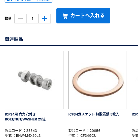
カートへ入れる
数量
関連製品
ICF34用 六角穴付き
ICF34ガスケット 無酸素銅 5枚入
IC
BOLT/NUT/WASHER 25組
製品コード ：25543
製品コード ：20056
製品
型式 ：BNW-M4X20LB
型式 ：ICF34GCU
型式