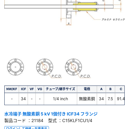
NW/KF
ICF
VF
VG
チューブ/継手サイズ
電極
A
B
C
-
34
-
-
1/4 inch
無酸素銅
34
7.5
91.4
水冷端子 無酸素銅 5 kV 1個付き ICF34 フランジ
製品コード ：21184 型式 ：C15KLF1CU1/4
ログインして価格・在庫表示