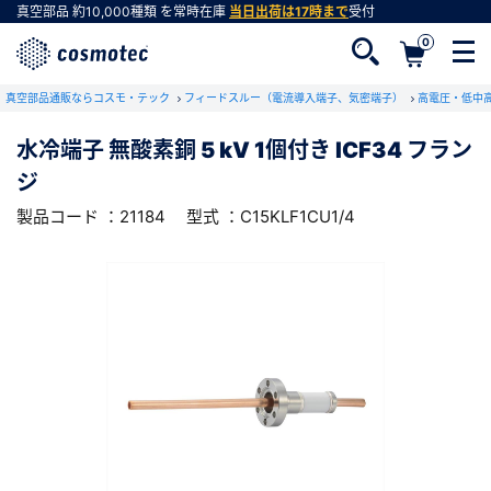
真空部品
約10,000種類
を常時在庫
当日出荷は17時まで
受付
0
RoHS2適合報告書のダウンロード
真空部品通販ならコスモ・テック
下記製品のRoHS2適合報告書のダウンロードをします。
フィードスルー（電流導入端子、気密端子）
高電圧・低中
水冷端子 無酸素銅 5 kV 1個付き ICF34 フラン
水冷端子 無酸素銅 5 kV 1個付き ICF34 フラ
ジ
ンジ
会員登録がお済みでない方
型式 ：C15KLF1CU1/4
製品コード ：21184
製品コード ：21184
型式 ：C15KLF1CU1/4
会員登録をすれば、便利な機能がご利用いただけ
ます。
会社・学校・研究機関名
必須
ダウンロードする