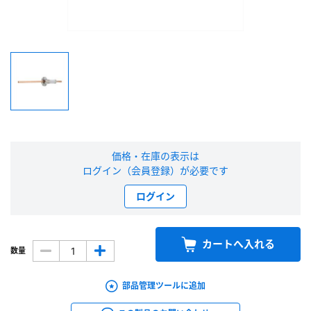
新規会員登録（無料）
※新規会員登録をお申し込み頂いてから本登録となるまで、数日間かかる場合
があります。また当社の判断によりお断りする場合があります。
会員の方はこちら
ログイン
価格・在庫の表示は
ログイン（会員登録）が必要です
※パスワードをお忘れの方は、
パスワード再発行ページ
へ
ログイン
※メールアドレスを忘れた方は、
お問い合わせページ
よりお問い合わせくださ
い
カートへ入れる
数量
部品管理ツールに追加