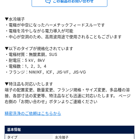
この製品のお問い合わせ
▼水冷端子
・電極が中空になったハーメチックフィードスルーです
・電極を冷やしながら電力導入が可能
・中心が空洞のため、高周波用途で使用されることもございます
▼以下のタイプが規格化されています
・電極材質：無酸素銅，SUS
・耐電圧：5 kV，8kV
・電極数：1，2，3，4
・フランジ：NW/KF，ICF，JIS-VF，JIS-VG
▼特注品も対応いたします
端子の配置変更、数量変更、フランジ規格・サイズ変更、多品種の溶
接、各部寸法の変更等、特注品なども迅速に対応いたします。 ページ
右側の「お問い合わせ」ボタンよりご連絡ください
精密洗浄のご依頼はこちらから
基本情報
タイプ
水冷端子