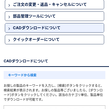
ご注文の変更・返品・キャンセルについて
新規会員登録（無料）
部品管理ツールについて
※新規会員登録をお申し込み頂いてから本登録となるまで、数日間かかる場合
があります。また当社の判断によりお断りする場合があります。
CADダウンロードについて
クイックオーダーについて
会員の方はこちら
ログイン
CADダウンロードについて
※パスワードをお忘れの方は、
パスワード再発行ページ
へ
※メールアドレスを忘れた方は、
お問い合わせページ
よりお問い合わせくださ
い
キーワードから検索
お探しの製品のキーワードを入力し、[検索]ボタンをクリックすると、
検索結果が表示されます。お探しの製品等ございましたら、[ダウンロ
ード]ボタンをクリックしてください。該当のカテゴリ単位、製品単位
でダウンロードが可能です。