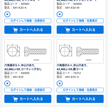
A2,M8,L=30, ニッケルコート
A2,M8,L=30,タングステンコート
製品コード ：69990
製品コード ：69998
型式 ：MH-830-K
型式 ：MH-830-W
新規会員登録（無料）
※新規会員登録をお申し込み頂いてから本登録となるまで、数日間かかる場合
ログインして価格・在庫表示
ログインして価格・在庫表示
があります。また当社の判断によりお断りする場合があります。
カートへ入れる
カートへ入れる
会員の方はこちら
ログイン
※パスワードをお忘れの方は、
パスワード再発行ページ
へ
六角頭ボルト,中心穴あり,
六角頭ボルト,中心穴あり,
※メールアドレスを忘れた方は、
お問い合わせページ
よりお問い合わせくださ
A2,M8,L=35,コーティングなし
A2,M8,L=35,銀コート
い
製品コード ：69999
製品コード ：75012
型式 ：MH-835
型式 ：MH-835-A
ログインして価格・在庫表示
ログインして価格・在庫表示
カートへ入れる
カートへ入れる