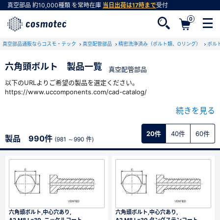
真空部品
約10,000種類
を常時在庫
当日出荷は17時まで
受付
0
真空部品通販ならコスモ・テック
真空配管部品
精密洗浄済み（ボルト類、Oリング）
ボル
六角頭ボルト 製品一覧
真空配管部品
以下のURLよりご希望の製品を選定ください。
会員登録がお済みでない方
https://www.uccomponents.com/cad-catalog/
会員登録をすれば、便利な機能がご利用いただけ
ご選定いただいた製品の型式を当社のWEBサイトより検索しご注文くだ
ます。
続きを見る
さい。
20件
40件
60件
製品 990件
(981 ～990 件)
六角頭ボルト,中心穴あり,
六角頭ボルト,中心穴あり,