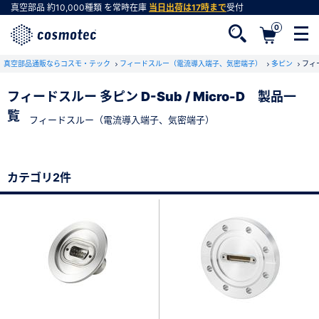
真空部品
約10,000種類
を常時在庫
当日出荷は17時まで
受付
0
真空部品通販ならコスモ・テック
フィードスルー（電流導入端子、気密端子）
多ピン
フィー
フィードスルー 多ピン D-Sub / Micro-D 製品一
覧
フィードスルー（電流導入端子、気密端子）
会員登録がお済みでない方
会員登録をすれば、便利な機能がご利用いただけ
ます。
カテゴリ2件