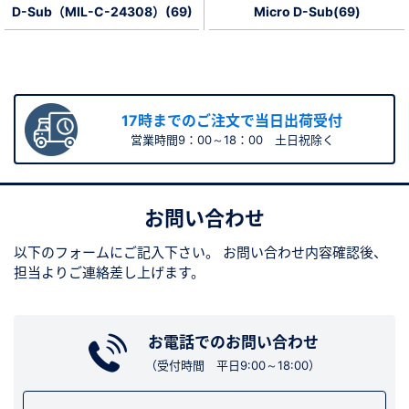
D-Sub（MIL-C-24308）(69)
Micro D-Sub(69)
新規会員登録（無料）
※新規会員登録をお申し込み頂いてから本登録となるまで、数日間かかる場合
があります。また当社の判断によりお断りする場合があります。
17時までのご注文で当日出荷受付
営業時間9：00～18：00 土日祝除く
会員の方はこちら
ログイン
お問い合わせ
※パスワードをお忘れの方は、
パスワード再発行ページ
へ
以下のフォームにご記入下さい。
お問い合わせ内容確認後、
※メールアドレスを忘れた方は、
お問い合わせページ
よりお問い合わせくださ
担当よりご連絡差し上げます。
い
お電話でのお問い合わせ
（受付時間 平日9:00～18:00）