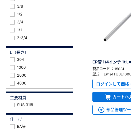
3/8
1/2
3/4
1/1
2-3/4
新規会員登録（無料
L（長さ）
304
EP管 1/4インチ 1t L
※新規会員登録をお申し込み頂いてから本登録となるまで
1000
製品コード ：15081
また当社の判断によりお断りする場合があります。
型式 ：EP1/4TUBE100
2000
4000
ログインして価格
カートへ
主要材質
SUS 316L
部品管理ツ
仕上げ
BA管