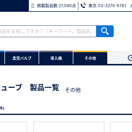
掲載製品数 27,590点
東京 03-3270-5761
ない方
真空バルブ
導入機
その他
用いただけます。
チューブ 製品一覧
その他
※パスワードをお忘れの方は、
※メールアドレスを忘れた方は
 件)