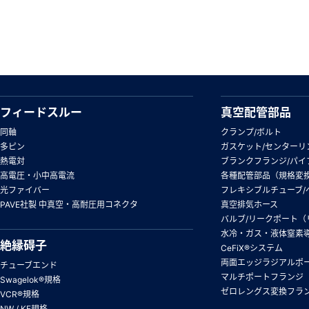
フィードスルー
真空配管部品
同軸
クランプ/ボルト
多ピン
ガスケット/センターリ
熱電対
ブランクフランジ/パイ
高電圧・小中高電流
各種配管部品（規格変
光ファイバー
フレキシブルチューブ/
PAVE社製 中真空・高耐圧用コネクタ
真空排気ホース
バルブ/リークポート（
水冷・ガス・液体窒素
絶縁碍子
CeFiX®システム
両面エッジラジアルポ
チューブエンド
マルチポートフランジ
Swagelok®規格
ゼロレングス変換フラ
VCR®規格
NW / KF規格