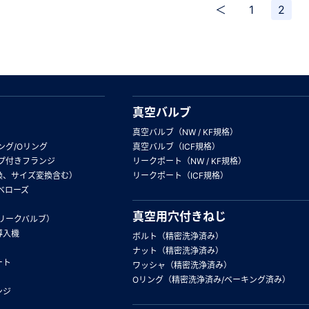
＜
1
2
真空バルブ
真空バルブ（NW / KF規格）
ング/Oリング
真空バルブ（ICF規格）
プ付きフランジ
リークポート（NW / KF規格）
換、サイズ変換含む）
リークポート（ICF規格）
ベローズ
真空用穴付きねじ
リークバルブ）
導入機
ボルト（精密洗浄済み）
ナット（精密洗浄済み）
ート
ワッシャ（精密洗浄済み）
Oリング（精密洗浄済み/ベーキング済み）
ンジ