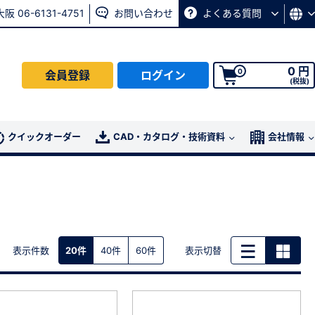
大阪 06-6131-4751
お問い合わせ
よくある質問
0 円
0
会員登録
ログイン
(税抜)
会員の方はこちら
クイックオーダー
CAD・カタログ・技術資料
会社情報
ログイン
パスワード再発行ページ
へ
、
お問い合わせページ
よりお問い合わせください
表示件数
表示切替
20件
40件
60件