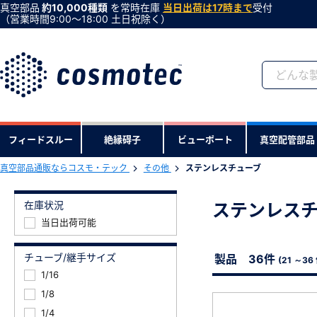
真空部品
約10,000種類
を常時在庫
当日出荷は17時まで
受付
（営業時間9:00〜18:00 土日祝除く）
会員登録がお済みで
フィードスルー
絶縁碍子
ビューポート
真空配管部品
会員登録をすれば、便利な機能がご利
真空部品通販ならコスモ・テック
その他
ステンレスチューブ
在庫状況
ステンレス
当日出荷可能
チューブ/継手サイズ
製品 36件
(21 ～36
1/16
1/8
1/4