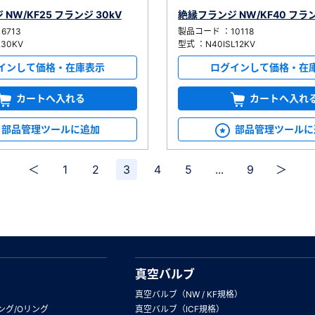
NW/KF25 フランジ 30kV
絶縁フランジ NW/KF40 フラン
6713
製品コード ：10118
L30KV
型式 ：N40ISL12KV
インして価格・在庫表示
ログインして価格・在
カートへ入れる
カートへ入れ
部品管理ツールに追加
部品管理ツールに
＜
1
2
3
4
5
...
9
＞
真空バルブ
真空バルブ（NW / KF規格）
ング/Oリング
真空バルブ（ICF規格）