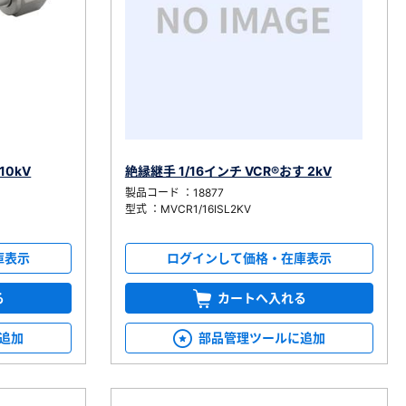
10kV
絶縁継手 1/16インチ VCR®おす 2kV
製品コード ：18877
型式 ：MVCR1/16ISL2KV
庫表示
ログインして価格・在庫表示
る
カートへ入れる
追加
部品管理ツールに追加