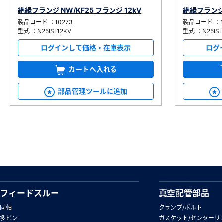
絶縁フランジ NW/KF25 フランジ 12kV
絶縁フランジ 
製品コード ：10273
製品コード ：1
型式 ：N25ISL12KV
型式 ：N25IS
ログインして価格・在庫表示
ログ
カートへ入れる
部品管理ツールに追加
フィードスルー
真空配管部品
同軸
クランプ/ボルト
多ピン
ガスケット/センターリ