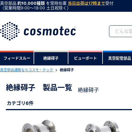
真空部品
約10,000種類
を常時在庫
当日出荷は17時まで
受付
（営業時間9:00〜18:00 土日祝除く）
会員登録がお済みで
フィードスルー
絶縁碍子
ビューポート
真空配管部品
会員登録をすれば、便利な機能がご利
真空部品通販ならコスモ・テック
絶縁碍子
絶縁碍子 製品一覧
絶縁碍子
カテゴリ6件