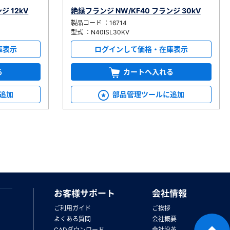
ジ 12kV
絶縁フランジ NW/KF40 フランジ 30kV
製品コード ：16714
型式 ：N40ISL30KV
庫表示
ログインして価格・在庫表示
る
カートへ入れる
追加
部品管理ツールに追加
お客様サポート
会社情報
ご利用ガイド
ご挨拶
よくある質問
会社概要
CADダウンロード
会社沿革