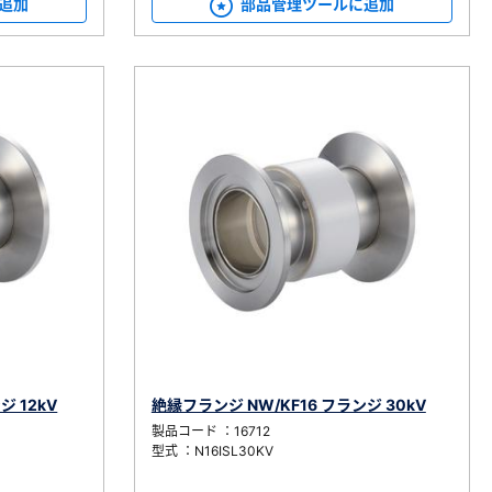
追加
部品管理ツールに追加
ジ 12kV
絶縁フランジ NW/KF16 フランジ 30kV
製品コード ：16712
型式 ：N16ISL30KV