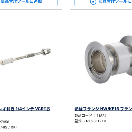
部品管理ツールに追加
部品管理ツールに
キ付き 1/4インチ VCR®お
絶縁フランジ NW/KF16 フラン
製品コード ：11824
型式 ：N16ISL12KV
7958
4ISL10KF