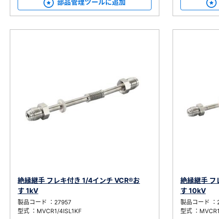
部品管理ツールに追加
絶縁継手 フレキ付き 1/4インチ VCR®お
絶縁継手 フレ
す 1kV
す 10kV
製品コード ：27957
製品コード ：2
型式 ：MVCR1/4ISL1KF
型式 ：MVCR1/