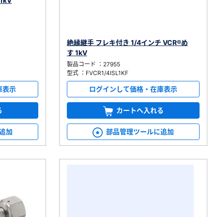
1kV
絶縁継手 フレキ付き 1/4インチ VCR®め
す 1kV
製品コード ：27955
型式 ：FVCR1/4ISL1KF
庫表示
ログインして価格・在庫表示
る
カートへ入れる
追加
部品管理ツールに追加