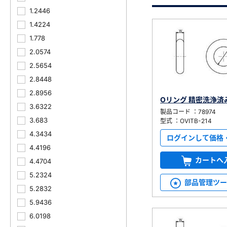
1.2446
1.4224
1.778
2.0574
2.5654
2.8448
新規会員登録（無料
2.8956
Oリング 精密洗浄済
3.6322
※新規会員登録をお申し込み頂いてから本登録となるまで
製品コード ：78974
また当社の判断によりお断りする場合があります。
3.683
型式 ：OVITB-214
4.3434
ログインして価格
4.4196
カートへ
4.4704
5.2324
部品管理ツ
5.2832
5.9436
6.0198