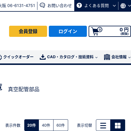
大阪 06-6131-4751
お問い合わせ
よくある質問
0 円
0
会員登録
ログイン
(税抜)
会員の方はこちら
クイックオーダー
CAD・カタログ・技術資料
会社情報
ログイン
覧
真空配管部品
パスワード再発行ページ
へ
、
お問い合わせページ
よりお問い合わせください
表示件数
表示切替
20件
40件
60件