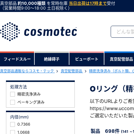
真空部品
約10,000種類
を常時在庫
当日出荷は17時まで
受付
（営業時間9:00〜18:00 土日祝除く）
会員登録がお済みで
フィードスルー
絶縁碍子
ビューポート
真空配管部品
会員登録をすれば、便利な機能がご利
真空部品通販ならコスモ・テック
真空配管部品
精密洗浄済み（ボルト類、
処理方法
Oリング（精
精密洗浄済み
以下のURLよりご
ベーキング済み
https://www.uccom
ご選定いただいた製
内径(mm)
0.7366
製品 698件
(141 ～
1.0668