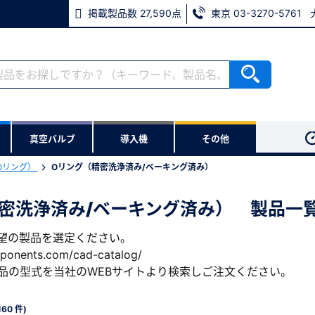
掲載製品数 27,590点
東京 03-3270-5761
ない方
真空バルブ
導入機
その他
用いただけます。
Oリング）
Oリング（精密洗浄済み/ベーキング済み）
密洗浄済み/ベーキング済み） 製品一
※パスワードをお忘れの方は、
希望の製品を選定ください。
※メールアドレスを忘れた方は
ponents.com/cad-catalog/
品の型式を当社のWEBサイトより検索しご注文ください。
160 件)