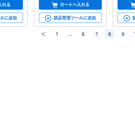
入れる
カートへ入れる
ールに追加
部品管理ツールに追加
＜
1
...
6
7
8
9