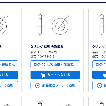
）
み
Oリング 精密洗浄済み
Oリング
、数日間かかる場合があります。
製品コード ：78976
製品コード 
型式 ：OVITB-215
型式 ：OVI
・在庫表示
ログインして価格・在庫表示
ログイ
入れる
カートへ入れる
ールに追加
部品管理ツールに追加