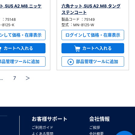
,SUS A2,M8,ニッケ
六角ナット,SUS A2,M8,タング
ステンコート
：75148
製品コード ：75149
8125-K
型式 ：MN-8125-W
ンして価格・在庫表示
ログインして価格・在庫表示
カートへ入れる
カートへ入れる
部品管理ツールに追加
部品管理ツールに追加
...
7
＞
お客様サポート
会社情報
ご利用ガイド
ご挨拶
よくある質問
会社概要