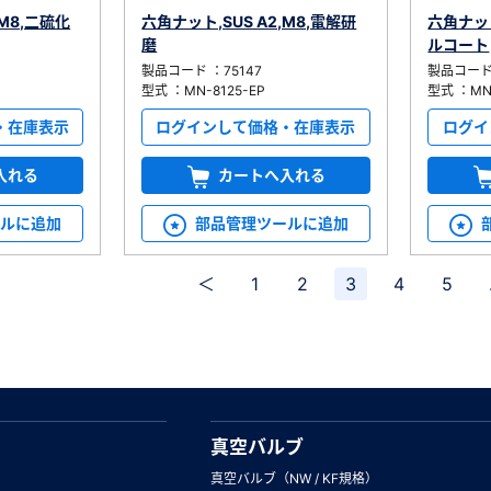
,M8,二硫化
六角ナット,SUS A2,M8,電解研
六角ナット
磨
ルコート
製品コード ：75147
製品コード 
型式 ：MN-8125-EP
型式 ：MN-
・在庫表示
ログインして価格・在庫表示
ログイ
入れる
カートへ入れる
ールに追加
部品管理ツールに追加
＜
1
2
3
4
5
真空バルブ
真空バルブ（NW / KF規格）