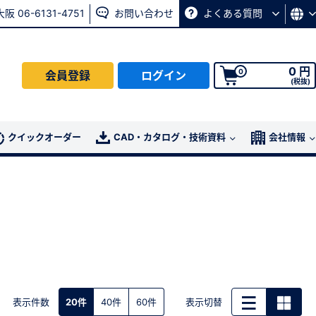
大阪 06-6131-4751
お問い合わせ
よくある質問
0 円
0
会員登録
ログイン
(税抜)
会員の方はこちら
クイックオーダー
CAD・カタログ・技術資料
会社情報
ログイン
パスワード再発行ページ
へ
、
お問い合わせページ
よりお問い合わせください
表示件数
表示切替
20件
40件
60件