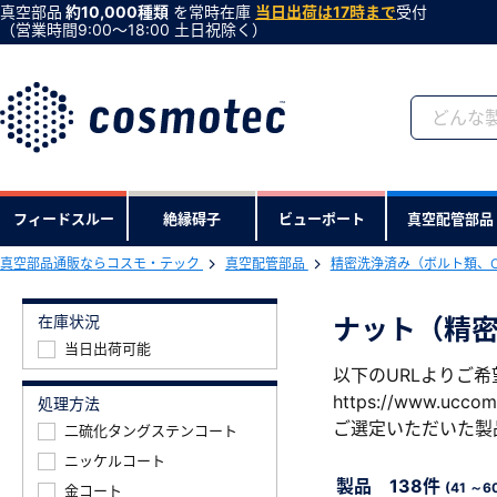
真空部品
約10,000種類
を常時在庫
当日出荷は17時まで
受付
（営業時間9:00〜18:00 土日祝除く）
会員登録がお済みで
フィードスルー
絶縁碍子
ビューポート
真空配管部品
会員登録をすれば、便利な機能がご利
真空部品通販ならコスモ・テック
真空配管部品
精密洗浄済み（ボルト類、
在庫状況
ナット（精
当日出荷可能
以下のURLよりご
https://www.uccom
処理方法
ご選定いただいた製
二硫化タングステンコート
ニッケルコート
製品 138件
(41 ～6
金コート