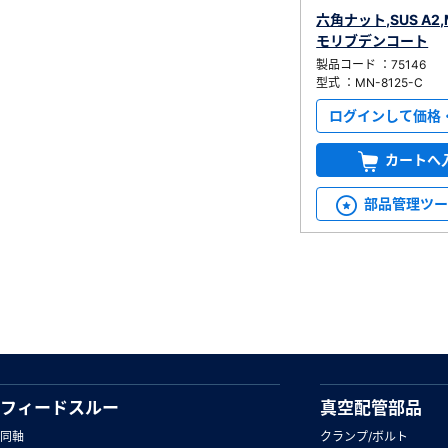
六角ナット,SUS A2
モリブデンコート
製品コード ：75146
型式 ：MN-8125-C
ログインして価格
カートへ
部品管理ツ
フィードスルー
真空配管部品
同軸
クランプ/ボルト