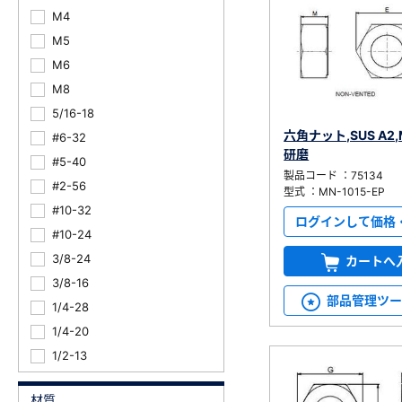
M4
M5
M6
M8
5/16-18
六角ナット,SUS A2,
#6-32
研磨
#5-40
製品コード ：75134
#2-56
型式 ：MN-1015-EP
#10-32
ログインして価格
#10-24
3/8-24
カートへ
3/8-16
部品管理ツ
1/4-28
1/4-20
1/2-13
材質