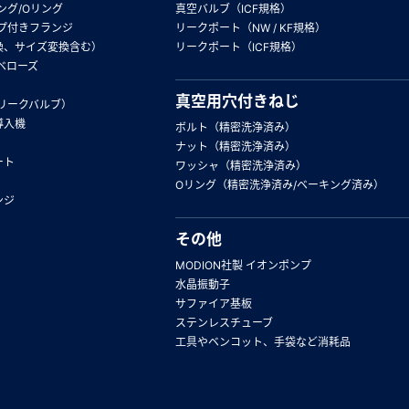
ング/Oリング
真空バルブ（ICF規格）
プ付きフランジ
リークポート（NW / KF規格）
換、サイズ変換含む）
リークポート（ICF規格）
ベローズ
真空用穴付きねじ
リークバルブ）
導入機
ボルト（精密洗浄済み）
ナット（精密洗浄済み）
ート
ワッシャ（精密洗浄済み）
Oリング（精密洗浄済み/ベーキング済み）
ンジ
その他
MODION社製 イオンポンプ
水晶振動子
サファイア基板
ステンレスチューブ
工具やベンコット、手袋など消耗品