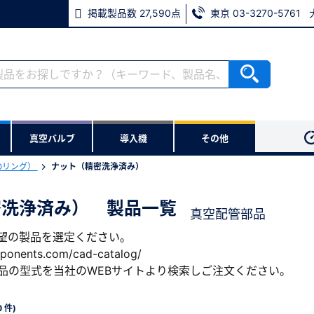
掲載製品数 27,590点
東京 03-3270-5761
ない方
真空バルブ
導入機
その他
用いただけます。
Oリング）
ナット（精密洗浄済み）
密洗浄済み） 製品一覧
真空配管部品
※パスワードをお忘れの方は、
希望の製品を選定ください。
※メールアドレスを忘れた方は
ponents.com/cad-catalog/
品の型式を当社のWEBサイトより検索しご注文ください。
0 件)