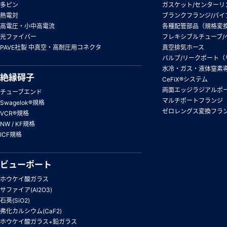
多ピン
ガスケット/センターリ
熱電対
ブランクフランジ/パイ
高電圧・小中高電流
各種配管部品（規格変
光ファイバー
フレキシブルチューブ/
PAVE社製 中真空・高耐圧用コネクタ
真空排気ホース
バルブ/リークポート（
水冷・ガス・液体窒素
絶縁碍子
CeFiX®システム
両面エッジラジアルポ
チューブエンド
マルチポートフランジ
Swagelok®規格
ゼロレングス変換フラ
VCR®規格
NW / KF規格
ICF規格
ビューポート
ホウケイ酸ガラス
サファイア(Al2O3)
石英(SiO2)
弗化カルシウム(CaF2)
ホウケイ酸ガラス+鉛ガラス