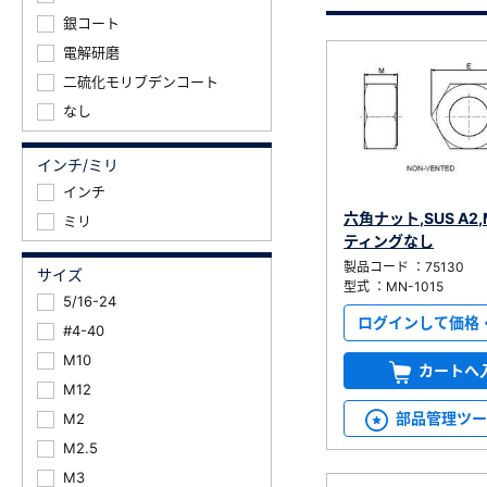
銀コート
電解研磨
二硫化モリブデンコート
なし
インチ/ミリ
新規会員登録（無料
インチ
六角ナット,SUS A2,
ミリ
※新規会員登録をお申し込み頂いてから本登録となるまで
ティングなし
また当社の判断によりお断りする場合があります。
製品コード ：75130
サイズ
型式 ：MN-1015
5/16-24
ログインして価格
#4-40
M10
カートへ
M12
部品管理ツ
M2
M2.5
M3