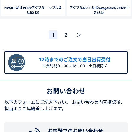
NW/KF めすVCR®アダプタ ニップル型
アダプタ45°エルボSwagelok®/VCR®付
SUS(12)
き(54)
1
2
＞
17時までのご注文で当日出荷受付
営業時間9：00～18：00 土日祝除く
お問い合わせ
以下のフォームにご記入下さい。
お問い合わせ内容確認後、
担当よりご連絡差し上げます。
お電話でのお問い合わせ