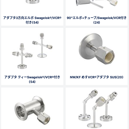
アダプタ3方向エルボ Swagelok®/VCR®
90°エルボ+チューブ/Swagelok/VCR付き
付き(54)
(24)
アダプタ ティーSwagelok®/VCR®付き
NW/KF めすVCR®アダプタ SUS(20)
(54)