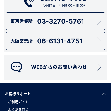
（受付時間 平日9:00～18:00）
03-3270-5761
東京営業所
06-6131-4751
大阪営業所
WEBからのお問い合わせ
お客様サポート
ご利用ガイド
よくある質問