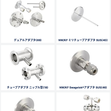
デュアルアダプタ(69)
NW/KF ミリチューブアダプタ SUS(40)
チューブアダプタ ニップル型(18)
NW/KF Swagelok®アダプタ SUS(46)