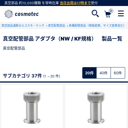
真空部品
約10,000種類
を常時在庫
当日出荷は17時まで
受付
0
真空部品通販ならコスモ・テック
真空配管部品
各種配管部品（規格変換、サイズ変換含む）
真空配管部品 アダプタ（NW / KF規格） 製品一覧
真空配管部品
会員登録がお済みでない方
会員登録をすれば、便利な機能がご利用いただけ
ます。
20件
40件
60件
サブカテゴリ 37件
(1 ～20 件)