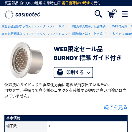
真空部品
約10,000種類
を常時在庫
当日出荷は17時まで
受付
0
真空部品通販ならコスモ・テック
フィードスルー（電流導入端子、気密端子）
WEB限定セー
真空部品通販ならコスモ・テック
フィードスルー（電流導入端子、気密端子）
多ピン
BU
WEB限定セール品
会員登録がお済みでない方
BURNDY 標準 ガイド付き
会員登録をすれば、便利な機能がご利用いただけ
ます。
印刷する
位置決めガイドよりも真空側方向に電極が飛び出ているため、
目視せず、手探りで真空側のコネクタを装着する頻度が高い用途には向
いていません。
それ以外の仕様、性能は、
現行モデル
と同じです。
続きを見る
真空用インサートや大気側プラグ等は、通常通りご使用いただけます。
在庫限りの特別販売価格（現行品の半額）にてご提供しております。
基本情報
端子数
1