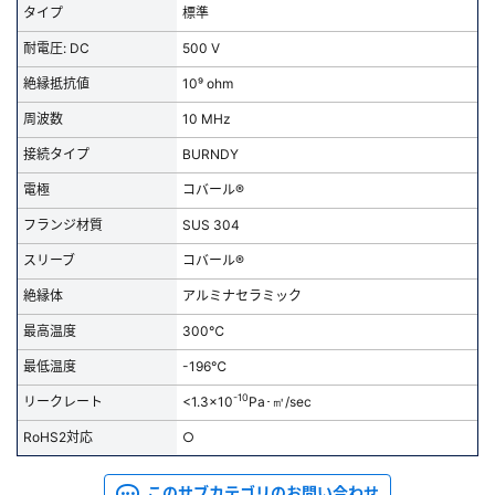
タイプ
標準
新規会員登録（無料）
耐電圧: DC
500 V
絶縁抵抗値
10⁹ ohm
※新規会員登録をお申し込み頂いてから本登録となるまで、数日間かかる場合
があります。また当社の判断によりお断りする場合があります。
周波数
10 MHz
接続タイプ
BURNDY
会員の方はこちら
電極
コバール®
フランジ材質
SUS 304
ログイン
スリーブ
コバール®
※パスワードをお忘れの方は、
パスワード再発行ページ
へ
絶縁体
アルミナセラミック
※メールアドレスを忘れた方は、
お問い合わせページ
よりお問い合わせくださ
最高温度
300℃
い
最低温度
-196℃
-10
リークレート
<1.3x10
Pa･㎥/sec
RoHS2対応
○
このサブカテゴリのお問い合わせ