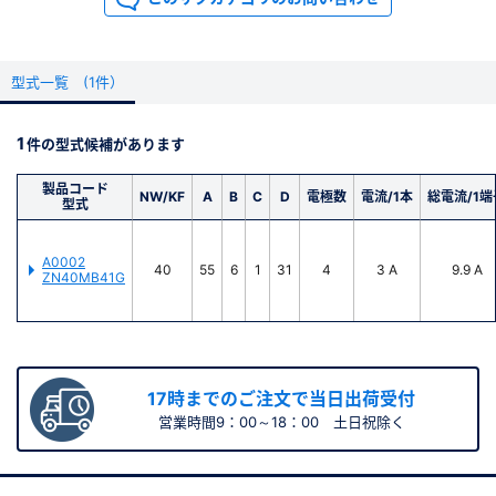
型式一覧 (1件）
1
件の型式候補があります
製品コード
NW/KF
A
B
C
D
電極数
電流/1本
総電流/1端
型式
A0002
40
55
6
1
31
4
3 A
9.9 A
ZN40MB41G
17時までのご注文で当日出荷受付
営業時間9：00～18：00 土日祝除く