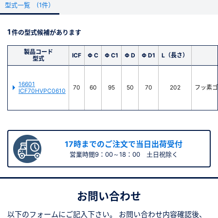
お気軽にご連絡ください
型式一覧 (1件）
新規会員登録（無料）
精密洗浄のご依頼はこちらから
1
件の型式候補があります
※新規会員登録をお申し込み頂いてから本登録となるまで、数日間かかる場合
があります。また当社の判断によりお断りする場合があります。
製品コード
ICF
Φ C
Φ C1
Φ D
Φ D1
L（長さ）
型式
会員の方はこちら
16601
70
60
95
50
70
202
フッ素ゴ
ICF70HVPC0610
ログイン
※パスワードをお忘れの方は、
パスワード再発行ページ
へ
※メールアドレスを忘れた方は、
お問い合わせページ
よりお問い合わせくださ
17時までのご注文で当日出荷受付
い
営業時間9：00～18：00 土日祝除く
お問い合わせ
以下のフォームにご記入下さい。
お問い合わせ内容確認後、