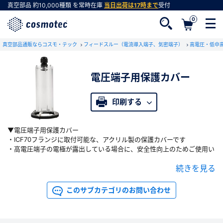
真空部品
約10,000種類
を常時在庫
当日出荷は17時まで
受付
0
真空部品通販ならコスモ・テック
フィードスルー（電流導入端子、気密端子）
高電圧・低中
電圧端子用保護カバー
会員登録がお済みでない方
会員登録をすれば、便利な機能がご利用いただけ
印刷する
ます。
▼電圧端子用保護カバー
・ICF70フランジに取付可能な、アクリル製の保護カバーです
・高電圧端子の電極が露出している場合に、安全性向上のためご使用い
ただけます
続きを見る
・電極と接続されたケーブルは、保護カバー上部のケーブルグランドに
より固定・取り出し可能です
・対応製品： 高電圧フィードスルー(
一覧
)
このサブカテゴリのお問い合わせ
▼その他
・製品についてご不明な点がありましたら「お問い合わせ」ボタンより