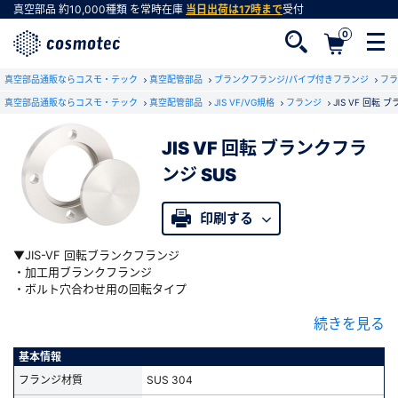
真空部品
約10,000種類
を常時在庫
当日出荷は17時まで
受付
0
真空部品通販ならコスモ・テック
真空配管部品
ブランクフランジ/パイプ付きフランジ
フラ
真空部品通販ならコスモ・テック
真空配管部品
JIS VF/VG規格
フランジ
JIS VF 回転 
JIS VF 回転 ブランクフラ
会員登録がお済みでない方
ンジ SUS
会員登録をすれば、便利な機能がご利用いただけ
ます。
印刷する
▼JIS-VF 回転ブランクフランジ
・加工用ブランクフランジ
・ボルト穴合わせ用の回転タイプ
・VF(溝なし)とVG(溝有り)を1対として使用します
続きを見る
・VFフランジは真空側がシール面用に研磨されています
・VGフランジの溝に対応するOリングをはめてご使用ください
・締結方法：ボルト締め
基本情報
・ボルト穴：キリ穴タイプ(スルーホール)
フランジ材質
SUS 304