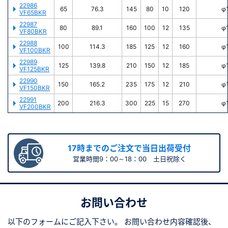
22986
65
76.3
145
80
10
120
φ
VF65BKR
22987
80
89.1
160
100
12
135
φ
VF80BKR
22988
100
114.3
185
125
12
160
φ
VF100BKR
22989
125
139.8
210
150
12
185
φ
VF125BKR
22990
150
165.2
235
175
12
210
φ
VF150BKR
22991
200
216.3
300
225
15
270
φ
VF200BKR
17時までのご注文で当日出荷受付
営業時間9：00～18：00 土日祝除く
お問い合わせ
以下のフォームにご記入下さい。
お問い合わせ内容確認後、