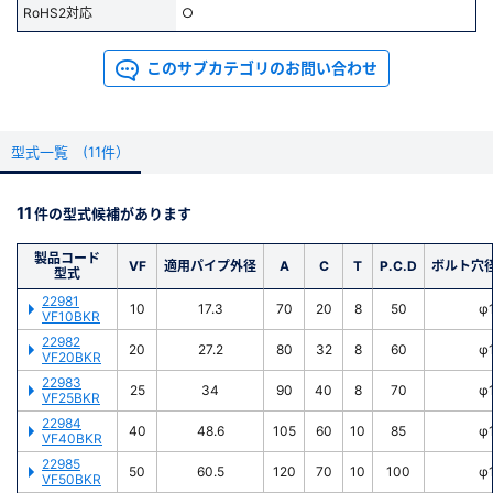
▼以下のタイプが規格化されています(
一覧
)
RoHS2対応
○
・フランジサイズ(JIS)：10～550
新規会員登録（無料）
・材質：SUS304，アクリル
このサブカテゴリのお問い合わせ
・ブランク、回転、両面シールフランジを標準規格化
※新規会員登録をお申し込み頂いてから本登録となるまで、数日間かかる場合
・
ゼロレングス変換フランジ
のほか、
両面溝ありのVGフランジ
や
両面
があります。また当社の判断によりお断りする場合があります。
シール面加工のVFフランジ
もご用意しております
型式一覧 (11件）
▼その他
会員の方はこちら
・規格変換ニップル(
一覧
)や、ティーやクロスなど
各種配管
も多彩なサ
イズでラインアップ
11
件の型式候補があります
・製品への追加工や材質変更品もご相談承ります。ページ右側の「お問
い合わせ」ボタンよりご連絡ください
ログイン
製品コード
VF
適用パイプ外径
A
C
T
P.C.D
ボルト穴
型式
精密洗浄のご依頼はこちらから
※パスワードをお忘れの方は、
パスワード再発行ページ
へ
22981
10
17.3
70
20
8
50
φ
※メールアドレスを忘れた方は、
お問い合わせページ
よりお問い合わせくださ
VF10BKR
い
22982
20
27.2
80
32
8
60
φ
VF20BKR
22983
25
34
90
40
8
70
φ
VF25BKR
22984
40
48.6
105
60
10
85
φ
VF40BKR
22985
50
60.5
120
70
10
100
φ
VF50BKR