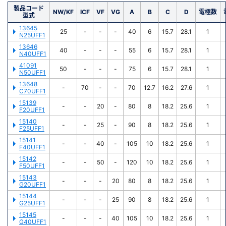
製品コード
NW/KF
ICF
VF
VG
A
B
C
D
電極数
型式
13645
25
-
-
-
40
6
15.7
28.1
1
N25UFF1
13646
40
-
-
-
55
6
15.7
28.1
1
N40UFF1
41091
50
-
-
-
75
6
15.7
28.1
1
N50UFF1
13648
-
70
-
-
70
12.7
16.2
27.6
1
C70UFF1
15139
-
-
20
-
80
8
18.2
25.6
1
F20UFF1
15140
-
-
25
-
90
8
18.2
25.6
1
F25UFF1
15141
-
-
40
-
105
10
18.2
25.6
1
F40UFF1
15142
-
-
50
-
120
10
18.2
25.6
1
F50UFF1
15143
-
-
-
20
80
8
18.2
25.6
1
G20UFF1
15144
-
-
-
25
90
8
18.2
25.6
1
G25UFF1
15145
-
-
-
40
105
10
18.2
25.6
1
G40UFF1