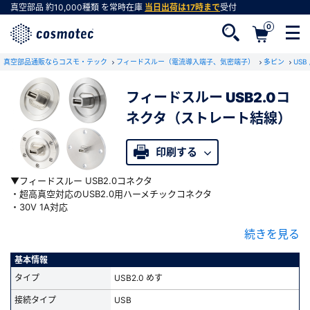
真空部品
約10,000種類
を常時在庫
当日出荷は17時まで
受付
0
真空部品通販ならコスモ・テック
フィードスルー（電流導入端子、気密端子）
多ピン
USB 
フィードスルー USB2.0コ
ネクタ（ストレート結線）
会員登録がお済みでない方
会員登録をすれば、便利な機能がご利用いただけ
印刷する
ます。
▼フィードスルー USB2.0コネクタ
・超高真空対応のUSB2.0用ハーメチックコネクタ
・30V 1A対応
・両側メス
続きを見る
・ストレート結線(真空側、大気側で上下反転)
・接続フランジは、NW/KF、ICF、JIS-VF、JIS-VGを標準規格化
基本情報
▼特注品も対応いたします
タイプ
USB2.0 めす
端子数の変更・多品種端子の組み合わせ・特殊フランジへの取り付けも
承ります
接続タイプ
USB