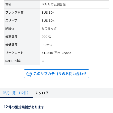
ページ右側の「お問い合わせ」ボタンよりご連絡ください
電極
ベリリウム銅合金
新規会員登録（無料）
※USB3.0の製品は
こちら
からご覧ください
フランジ材質
SUS 304
精密洗浄のご依頼はこちらから
スリーブ
SUS 304
※新規会員登録をお申し込み頂いてから本登録となるまで、数日間かかる場合
があります。また当社の判断によりお断りする場合があります。
絶縁体
セラミック
最高温度
200℃
会員の方はこちら
最低温度
-196℃
-10
リークレート
<1.3x10
Pa･㎥/sec
ログイン
RoHS2対応
○
※パスワードをお忘れの方は、
パスワード再発行ページ
へ
※メールアドレスを忘れた方は、
お問い合わせページ
よりお問い合わせくださ
このサブカテゴリのお問い合わせ
い
型式一覧 (12件）
カタログ
12
件の型式候補があります