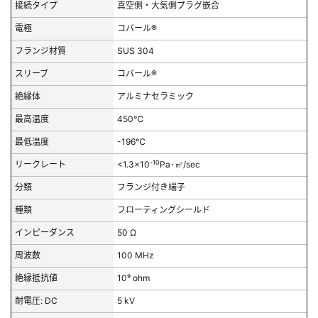
・グランドシールド片側プラグ嵌合
接続タイプ
真空側・大気側プラグ嵌合
・フローティングシールド片側プラグ嵌合
新規会員登録（無料）
電極
コバール®
・グランドシールド両側プラグ嵌合
フランジ材質
SUS 304
▼特注品も対応いたします
※新規会員登録をお申し込み頂いてから本登録となるまで、数日間かかる場合
極数の変更・多品種端子の組み合わせ・特殊フランジへの取り付けも承
があります。また当社の判断によりお断りする場合があります。
スリーブ
コバール®
ります
絶縁体
アルミナセラミック
ページ右側の「お問い合わせ」ボタンよりご連絡ください
会員の方はこちら
最高温度
450℃
精密洗浄のご依頼はこちらから
最低温度
-196℃
ログイン
-10
リークレート
<1.3x10
Pa･㎥/sec
※パスワードをお忘れの方は、
パスワード再発行ページ
へ
分類
フランジ付き端子
※メールアドレスを忘れた方は、
お問い合わせページ
よりお問い合わせくださ
種類
フローティングシールド
い
インピーダンス
50 Ω
周波数
100 MHz
絶縁抵抗値
10⁹ ohm
耐電圧: DC
5 kV