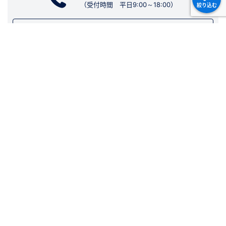
（受付時間 平日9:00～18:00）
絞り込む
03-3270-5761
東京営業所
06-6131-4751
大阪営業所
当日出荷可能
ICF
NW/KF
VF
VG
34
16
20
20
1
2
3
4
5
6
7
WEBからのお問い合わせ
70
25
25
25
114
40
40
40
50
お客様サポート
ご利用ガイド
よくある質問