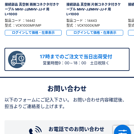
接続部品 真空側 両側コネクタ付きケ
接続部品 真空側 片側コネクタ付きケ
接続
ーブル MHV-JJ/MHV-JJ-F 用
ーブル MHV-JJ/MHV-JJ-F 用
L=1000
L=1000
製品コード ：14442
製品コード ：14443
製品
型式 ：VCK1000MP/MP
型式 ：VCK1000X/MP
型式
ログインして価格・在庫表示
ログインして価格・在庫表示
17時までのご注文で当日出荷受付
営業時間9：00～18：00 土日祝除く
お問い合わせ
以下のフォームにご記入下さい。
お問い合わせ内容確認後、
担当よりご連絡差し上げます。
お電話でのお問い合わせ