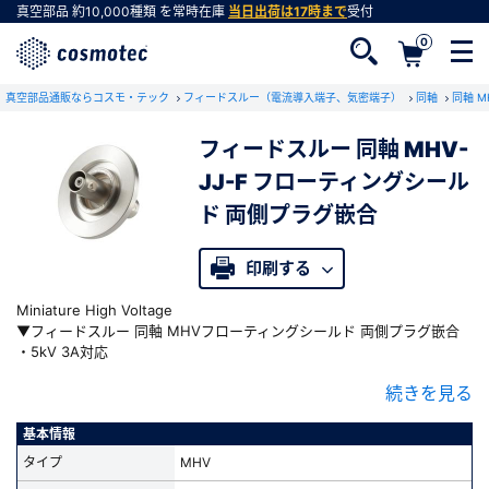
真空部品
約10,000種類
を常時在庫
当日出荷は17時まで
受付
0
真空部品通販ならコスモ・テック
フィードスルー（電流導入端子、気密端子）
同軸
同軸 
フィードスルー 同軸 MHV-
JJ-F フローティングシール
会員登録がお済みでない方
ド 両側プラグ嵌合
会員登録をすれば、便利な機能がご利用いただけ
ます。
印刷する
Miniature High Voltage
▼フィードスルー 同軸 MHVフローティングシールド 両側プラグ嵌合
・5kV 3A対応
・50Ω伝送用
続きを見る
・グランドと絶縁されたフローティングシールド
・真空側、大気側ともにMHVコネクタ接続
・接続フランジは、NW/KF、ICF、JIS-VF、JIS-VGを標準規格化
基本情報
タイプ
MHV
▼この他に以下のタイプが規格化されています