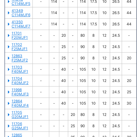
-
114
-
-
114
17.5
10
26.5
44
C114MJF5
41349
-
114
-
-
114
17.5
10
26.5
44
C114MJF6
41350
-
114
-
-
114
17.5
10
26.5
44
C114MJF7
11701
-
-
20
-
80
8
12
24.5
-
F20MJF1
11702
-
-
25
-
90
8
12
24.5
-
F25MJF1
12863
-
-
25
-
90
8
12
24.5
20
F25MJF2
11703
-
-
40
-
105
10
12
24.5
-
F40MJF1
11704
-
-
40
-
105
10
12
24.5
20
F40MJF2
11998
-
-
40
-
105
10
12
24.5
25
F40MJF3
12864
-
-
40
-
105
10
12
24.5
30
F40MJF4
11705
-
-
-
20
80
8
12
24.5
-
G20MJF1
11706
-
-
-
25
90
8
12
24.5
-
G25MJF1
12865