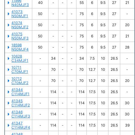
11996
40
-
-
-
55
6
9.5
27
21
N40MJF3
41073
50
-
-
-
75
6
9.5
27
-
N50MJF1
41074
50
-
-
-
75
6
9.5
27
20
N50MJF2
41075
50
-
-
-
75
6
9.5
27
21
N50MJF3
18598
50
-
-
-
75
6
9.5
27
28
N50MJF4
10628
-
34
-
-
34
7.5
10
26.5
-
C34MJF1
10711
-
70
-
-
70
12.7
10
26.5
-
C70MJF1
10712
-
70
-
-
70
12.7
10
26.5
20
C70MJF2
41344
-
114
-
-
114
17.5
10
26.5
-
C114MJF1
41345
-
114
-
-
114
17.5
10
26.5
30
C114MJF2
41346
-
114
-
-
114
17.5
10
26.5
30
C114MJF3
41347
-
114
-
-
114
17.5
10
26.5
39
C114MJF4
41348