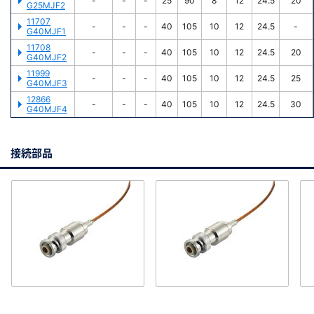
-
-
-
25
90
8
12
24.5
20
G25MJF2
11707
-
-
-
40
105
10
12
24.5
-
G40MJF1
11708
-
-
-
40
105
10
12
24.5
20
G40MJF2
11999
-
-
-
40
105
10
12
24.5
25
G40MJF3
12866
-
-
-
40
105
10
12
24.5
30
G40MJF4
接続部品