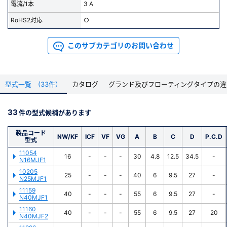
電流/1本
3 A
RoHS2対応
○
このサブカテゴリのお問い合わせ
型式一覧 (33件）
カタログ
グランド及びフローティングタイプの違
33
件の型式候補があります
製品コード
NW/KF
ICF
VF
VG
A
B
C
D
P.C.D
型式
11054
16
-
-
-
30
4.8
12.5
34.5
-
N16MJF1
10205
25
-
-
-
40
6
9.5
27
-
N25MJF1
11159
40
-
-
-
55
6
9.5
27
-
N40MJF1
11160
40
-
-
-
55
6
9.5
27
20
N40MJF2