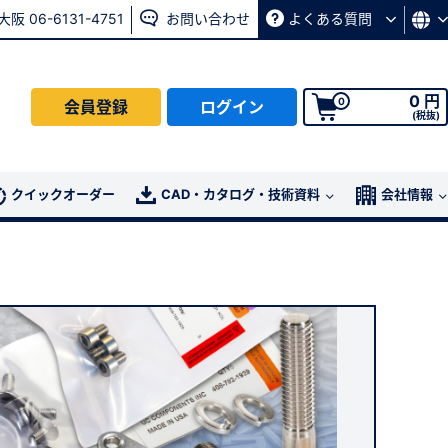
大阪 06-6131-4751
お問い合わせ
よくある質問
0 円
0
会員登録
ログイン
(税抜)
会員の方はこちら
クイックオーダー
CAD・カタログ・技術資料
会社情報
ログイン
パスワード再発行ページ
へ
、
お問い合わせページ
よりお問い合わせください