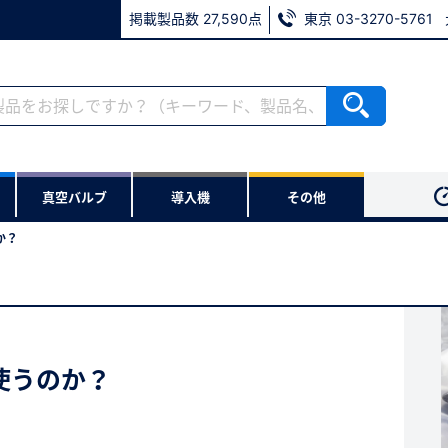
掲載製品数 27,590点
東京 03-3270-5761
ない方
真空バルブ
導入機
その他
用いただけます。
か？
※パスワードをお忘れの方は、
※メールアドレスを忘れた方は
使うのか？