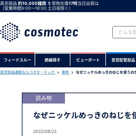
真空部品
約10,000種類
を常時在庫
17時
当日出荷は
（営業時間9:00〜18:00 土日祝除く）
会員登録がお済みで
フィードスルー
絶縁碍子
ビューポート
真空配管部品
会員登録をすれば、便利な機能がご利
真空部品通販ならコスモ・テック
事例
なぜニッケルめっきのねじを使うの
読み物
なぜニッケルめっきのねじを
2022/08/22