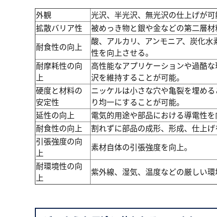
外観
光沢、半光沢、無光沢の仕上げが可
拡散バリア性
被めっき物と銀や金などの第二層材
酸、アルカリ、アンモニア、炭化水
耐食性の向上
性を向上させる。
耐摩耗性の向
高性能なアプリケーションや過酷な
上
沢を維持することが可能。
硬度と材料の
ニッケルは小さな穴や亀裂を埋める
安定性
り均一にすることが可能。
延性の向上
電気的用途や部品における導電性を
耐食性の向上
割れずに部品の成形、形成、仕上げ
引張強度の向
素材自体の引張強度を向上。
上
耐環境性の向
紫外線、湿気、温度などの厳しい環
上