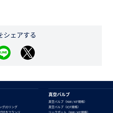
をシェアする
真空バルブ
真空バルブ（NW / KF規格）
ング/Oリング
真空バルブ（ICF規格）
プ付きフランジ
リークポート（NW / KF規格）