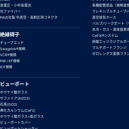
高電圧・小中高電流
各種配管部品（規格変
光ファイバー
フレキシブルチューブ/
PAVE社製 中真空・高耐圧用コネクタ
真空排気ホース
バルブ/リークポート（
水冷・ガス・液体窒素
絶縁碍子
CeFiX®システム
両面エッジラジアルポ
チューブエンド
マルチポートフランジ
Swagelok®規格
ゼロレングス変換フラ
VCR®規格
NW / KF規格
ICF規格
ビューポート
ホウケイ酸ガラス
サファイア(Al2O3)
石英(SiO2)
弗化カルシウム(CaF2)
ホウケイ酸ガラス+鉛ガラス
ビューポートカバー
ビューポートシャッター