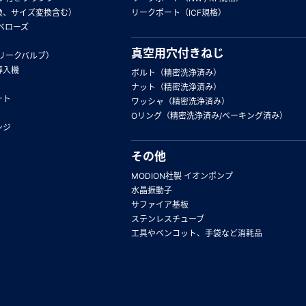
換、サイズ変換含む）
リークポート（ICF規格）
ベローズ
真空用穴付きねじ
リークバルブ）
導入機
ボルト（精密洗浄済み）
ナット（精密洗浄済み）
ート
ワッシャ（精密洗浄済み）
Oリング（精密洗浄済み/ベーキング済み）
ンジ
その他
MODION社製 イオンポンプ
水晶振動子
サファイア基板
ステンレスチューブ
工具やベンコット、手袋など消耗品