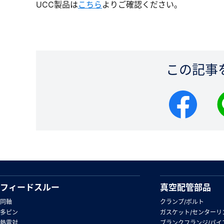
UCC製品は
こちら
よりご確認ください。
この記事
フィードスルー
真空配管部品
同軸
クランプ/ボルト
多ピン
ガスケット/センターリ
熱電対
ブランクフランジ/パイ