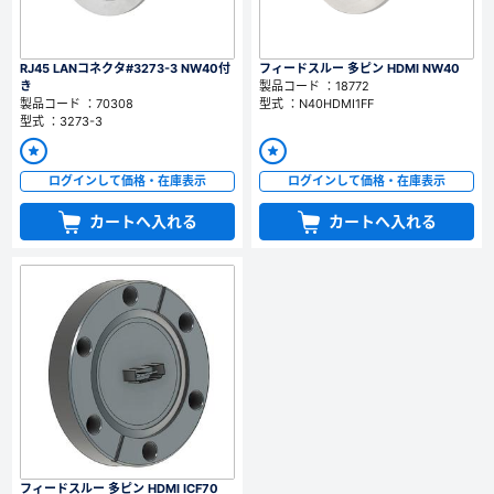
新規会員登録（無料）
RJ45 LANコネクタ#3273-3 NW40付
フィードスルー 多ピン HDMI NW40
き
製品コード ：18772
※新規会員登録をお申し込み頂いてから本登録となるまで、数日間かかる場合
製品コード ：70308
型式 ：N40HDMI1FF
があります。また当社の判断によりお断りする場合があります。
型式 ：3273-3
会員の方はこちら
ログインして価格・在庫表示
ログインして価格・在庫表示
カートへ入れる
カートへ入れる
ログイン
※パスワードをお忘れの方は、
パスワード再発行ページ
へ
※メールアドレスを忘れた方は、
お問い合わせページ
よりお問い合わせくださ
い
フィードスルー 多ピン HDMI ICF70