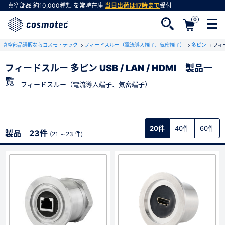
真空部品
約10,000種類
を常時在庫
当日出荷は17時まで
受付
0
真空部品通販ならコスモ・テック
フィードスルー（電流導入端子、気密端子）
多ピン
フィー
フィードスルー 多ピン USB / LAN / HDMI 製品一
覧
フィードスルー（電流導入端子、気密端子）
会員登録がお済みでない方
会員登録をすれば、便利な機能がご利用いただけ
ます。
20件
40件
60件
製品 23件
(21 ～23 件)