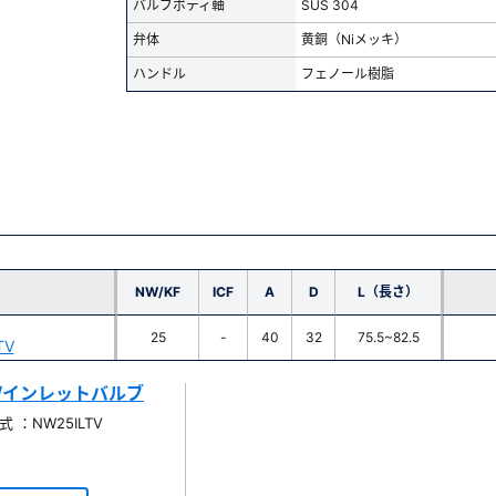
バルブボディ軸
SUS 304
弁体
黄銅（Niメッキ）
ハンドル
フェノール樹脂
NW/KF
ICF
A
D
L（長さ）
25
-
40
32
75.5~82.5
TV
ブ/インレットバルブ
 ：NW25ILTV