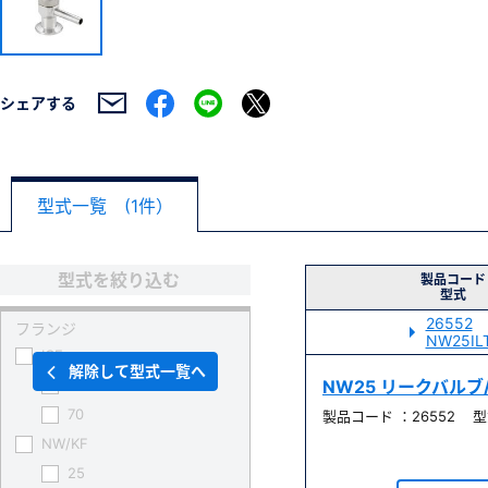
シェアする
型式一覧 (1件）
型式を絞り込む
製品コード
型式
26552
フランジ
NW25IL
ICF
解除して型式一覧へ
34
NW25 リークバル
70
製品コード ：26552 型式
NW/KF
25