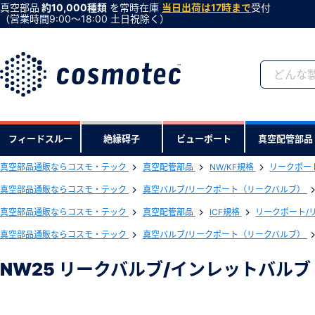
真空部品
約10,000種類
を常時在庫
当日出荷は17時まで
受付
（営業時間9:00〜18:00 土日祝除く）
会員登録がお済みで
フィードスルー
絶縁碍子
ビューポート
真空配管部品
会員登録をすれば、便利な機能がご利
真空部品通販ならコスモ・テック
真空配管部品
NW/KF規格
リークポー
下記製品のRoHS2適合報告書のダ
真空部品通販ならコスモ・テック
真空バルブ/リークポート（リークバルブ）
真空部品通販ならコスモ・テック
真空配管部品
ICF規格
リークポート/
NW25 リークバルブ/インレットバル
真空部品通販ならコスモ・テック
真空バルブ/リークポート（リークバルブ）
型式 ：NW25ILTV
製品コード ：26552
NW25 リークバルブ/インレットバルブ
会社・学校・研究機関名