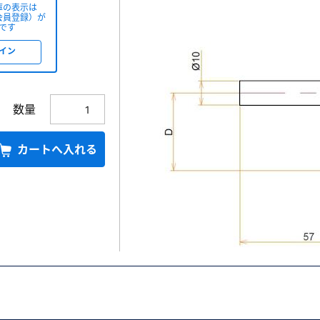
庫の表示は
会員登録）が
です
イン
数量
カートへ入れる