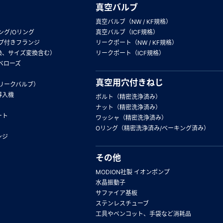
真空バルブ
真空バルブ（NW / KF規格）
ング/Oリング
真空バルブ（ICF規格）
プ付きフランジ
リークポート（NW / KF規格）
換、サイズ変換含む）
リークポート（ICF規格）
ベローズ
真空用穴付きねじ
リークバルブ）
導入機
ボルト（精密洗浄済み）
ナット（精密洗浄済み）
ート
ワッシャ（精密洗浄済み）
Oリング（精密洗浄済み/ベーキング済み）
ンジ
その他
MODION社製 イオンポンプ
水晶振動子
サファイア基板
ステンレスチューブ
工具やベンコット、手袋など消耗品