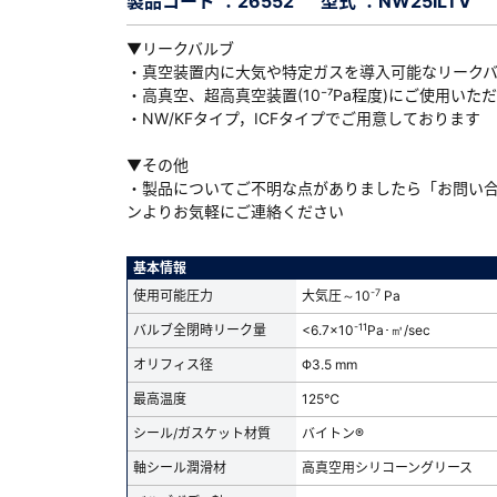
製品コード ：26552
型式 ：NW25ILTV
▼リークバルブ
・真空装置内に大気や特定ガスを導入可能なリーク
・高真空、超高真空装置(10⁻⁷Pa程度)にご使用いた
・NW/KFタイプ，ICFタイプでご用意しております
ダウンロードする
▼その他
）
・製品についてご不明な点がありましたら「お問い
ンよりお気軽にご連絡ください
、数日間かかる場合があります。
基本情報
-7
使用可能圧力
大気圧～10
Pa
-11
バルブ全閉時リーク量
<6.7x10
Pa･㎥/sec
オリフィス径
Φ3.5 mm
最高温度
125℃
シール/ガスケット材質
バイトン®
軸シール潤滑材
高真空用シリコーングリース