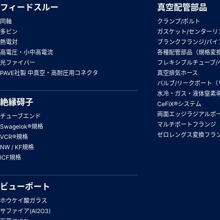
フィードスルー
真空配管部品
同軸
クランプ/ボルト
多ピン
ガスケット/センターリ
熱電対
ブランクフランジ/パイ
高電圧・小中高電流
各種配管部品（規格変
光ファイバー
フレキシブルチューブ/
PAVE社製 中真空・高耐圧用コネクタ
真空排気ホース
バルブ/リークポート（
水冷・ガス・液体窒素
絶縁碍子
CeFiX®システム
両面エッジラジアルポ
チューブエンド
マルチポートフランジ
Swagelok®規格
ゼロレングス変換フラ
VCR®規格
NW / KF規格
ICF規格
ビューポート
ホウケイ酸ガラス
サファイア(Al2O3)