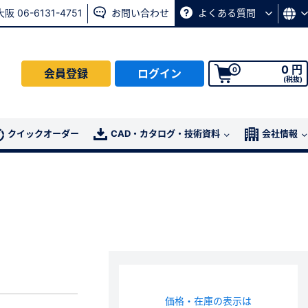
大阪 06-6131-4751
お問い合わせ
よくある質問
0 円
0
会員登録
ログイン
(税抜)
会員の方はこちら
クイックオーダー
CAD・カタログ・技術資料
会社情報
ログイン
パスワード再発行ページ
へ
、
お問い合わせページ
よりお問い合わせください
価格・在庫の表示は