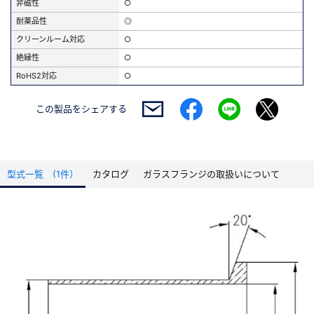
非磁性
○
耐薬品性
◎
クリーンルーム対応
○
絶縁性
○
RoHS2対応
○
この製品を
シェアする
型式一覧 (1件）
カタログ
ガラスフランジの取扱いについて