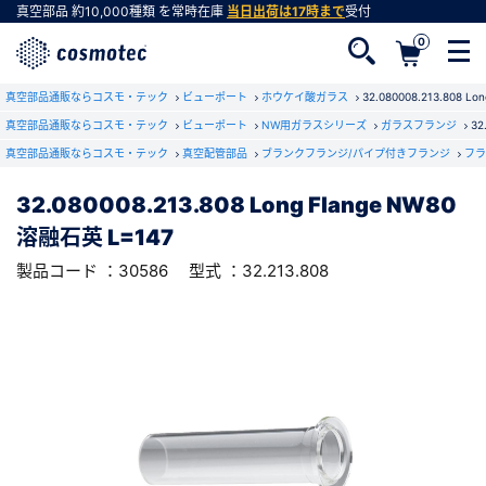
真空部品
約10,000種類
を常時在庫
当日出荷は17時まで
受付
0
RoHS2適合報告書のダウンロード
真空部品通販ならコスモ・テック
下記製品のRoHS2適合報告書のダウンロードをします。
ビューポート
ホウケイ酸ガラス
32.080008.213.808 L
真空部品通販ならコスモ・テック
ビューポート
NW用ガラスシリーズ
ガラスフランジ
32
真空部品通販ならコスモ・テック
真空配管部品
ブランクフランジ/パイプ付きフランジ
フラ
32.080008.213.808 Long Flange NW80
溶融石英 L=147
会員登録がお済みでない方
32.080008.213.808 Long Flange NW80
型式 ：32.213.808
製品コード ：30586
会員登録をすれば、便利な機能がご利用いただけ
溶融石英 L=147
ます。
製品コード ：30586
型式 ：32.213.808
会社・学校・研究機関名
必須
ダウンロードする