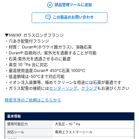
部品管理ツールに追加
この製品のお問い合わせ
▼NW/KF ガラスロングフランジ
・穴あき配管付フランジ
・材質： Duran®(ホウケイ酸ガラス)，溶融石英
・Duran®:目視向け。紫外光を遮蔽することが可能
・石英:紫外光を透過させるのに最適
・真空 10⁻⁷Pa 台に対応
・最高使用温度:Duran® 450℃石英 1000℃
・低温領域は-50℃まで対応可能
・イオン注入装置等、極めてクリーンな用途には石英が最適です
・ガラス配管の接続には
センターリング
、
クランプ
もお選びください
精密洗浄のご依頼はこちらから
基本情報
-7
使用可能圧力
大気圧～10
Pa
対応シール
専用エラストマーシール