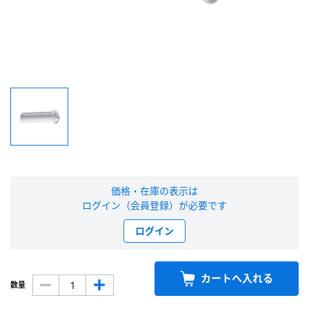
新規会員登録（無料）
※新規会員登録をお申し込み頂いてから本登録となるまで、数日間かかる場合
があります。また当社の判断によりお断りする場合があります。
会員の方はこちら
ログイン
※パスワードをお忘れの方は、
パスワード再発行ページ
へ
価格・在庫の表示は
※メールアドレスを忘れた方は、
お問い合わせページ
よりお問い合わせくださ
ログイン（会員登録）が必要です
い
ログイン
カートへ入れる
数量