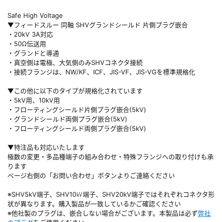
Safe High Voltage
▼フィードスルー 同軸 SHVグランドシールド 片側プラグ嵌合
・20kV 3A対応
・50Ω伝送用
・グランドと導通
・真空側は電極、大気側のみSHVコネクタ接続
・接続フランジは、NW/KF、ICF、JIS-VF、JIS-VGを標準規格化
▼この他に以下のタイプが規格化されています
・5kV用、10kV用
・フローティングシールド片側プラグ嵌合(5kV)
・グランドシールド両側プラグ嵌合(5kV)
・フローティングシールド両側プラグ嵌合(5kV)
▼特注品も対応いたします
極数の変更・多品種端子の組み合わせ・特殊フランジへの取り付けも承
ります
ページ右側の「お問い合わせ」ボタンよりご連絡ください
※SHV5kV端子、SHV10㎸端子、SHV20kV端子ではそれぞれコネクタ形
状が異なります。購入製品が一致しているかご確認ください
※他社製のプラグは、嵌合しない場合がございます。本製品は必ず
弊社