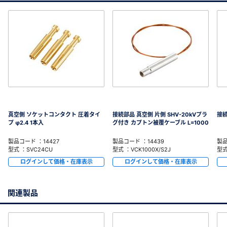
真空側 ソケットコンタクト 圧着タイ
接続部品 真空側 片側 SHV-20kVプラ
接続
プ φ2.4 1本入
グ付き カプトン被覆ケーブル L=1000
製品コード ：14427
製品コード ：14439
製品
型式 ：SVC24CU
型式 ：VCK1000X/S2J
型式
ログインして価格・在庫表示
ログインして価格・在庫表示
関連製品