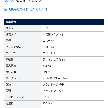
のプラグ
をご使用ください
精密洗浄のご依頼はこちらから
基本情報
タイプ
SHV
接続タイプ
大気側プラグ嵌合
電極
コバール®
フランジ材質
SUS 304
スリーブ
コバール®
絶縁体
アルミナセラミック
最高温度
450℃
最低温度
-196℃
-10
リークレート
<1.3x10
Pa･㎥/sec
分類
フランジ付き端子
種類
グランドシールド
インピーダンス
50 Ω
周波数
100 MHz