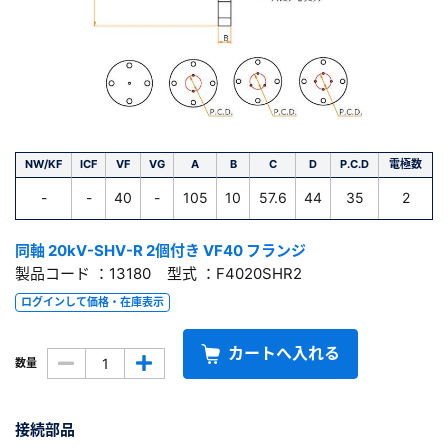
NW/KF
ICF
VF
VG
A
B
C
D
P.C.D
電極数
-
-
40
-
105
10
57.6
44
35
2
同軸 20kV-SHV-R 2個付き VF40 フランジ
製品コード ：13180 型式 ：F4020SHR2
ログインして価格・在庫表示
カートへ入れる
数量
接続部品