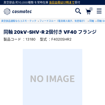
真空部品
約10,000種類
を常時在庫
当日出荷は17時まで
受付
0
RoHS2適合報告書のダウンロード
真空部品通販ならコスモ・テック
下記製品のRoHS2適合報告書のダウンロードをします。
フィードスルー（電流導入端子、気密端子）
同軸
同軸 S
同軸 20kV-SHV-R 2個付き VF40 フランジ
同軸 20kV-SHV-R 2個付き VF40 フランジ
製品コード ：13180
型式 ：F4020SHR2
会員登録がお済みでない方
型式 ：F4020SHR2
製品コード ：13180
会員登録をすれば、便利な機能がご利用いただけ
ます。
会社・学校・研究機関名
必須
ダウンロードする