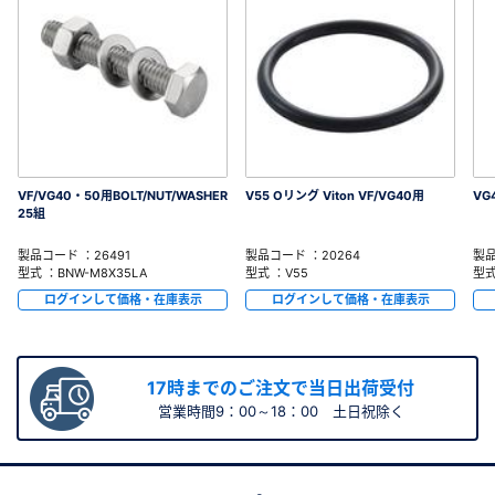
VF/VG40・50用BOLT/NUT/WASHER
V55 Oリング Viton VF/VG40用
VG
25組
製品コード ：26491
製品コード ：20264
製品
型式 ：BNW-M8X35LA
型式 ：V55
型式
ログインして価格・在庫表示
ログインして価格・在庫表示
17時までのご注文で当日出荷受付
営業時間9：00～18：00 土日祝除く