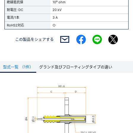
絶縁抵抗値
10⁹ ohm
耐電圧: DC
20 kV
電流/1本
3 A
RoHS2対応
○
この製品を
シェアする
型式一覧 (1件）
グランド及びフローティングタイプの違い